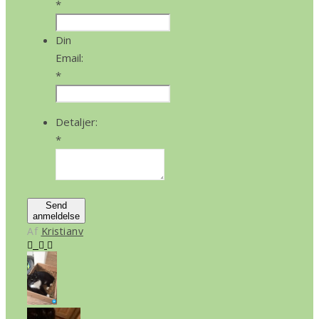
*
Din
Email:
*
Detaljer:
*
Send
anmeldelse
Af
Kristianv