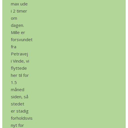
max ude
i 2 timer
om
dagen.
Mille er
forsvundet
fra
Petravej
i Vinde, vi
flyttede
her til for
1.5
måned
siden, så
stedet
er stadig
forholdsvis
nyt for