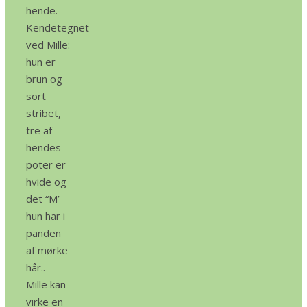
hende.
Kendetegnet
ved Mille:
hun er
brun og
sort
stribet,
tre af
hendes
poter er
hvide og
det “M’
hun har i
panden
af mørke
hår..
Mille kan
virke en