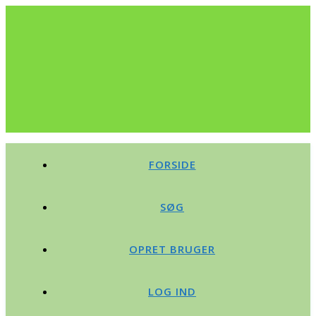
FORSIDE
SØG
OPRET BRUGER
LOG IND