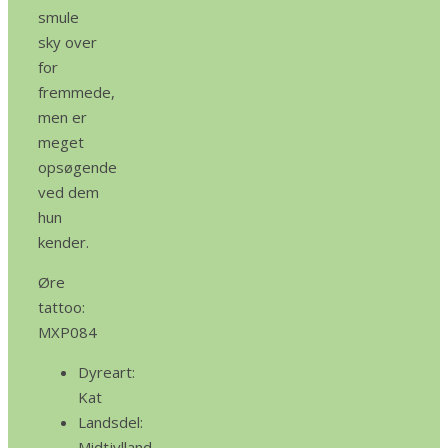
smule
sky over
for
fremmede,
men er
meget
opsøgende
ved dem
hun
kender.
Øre
tattoo:
MXP084
Dyreart:
Kat
Landsdel:
Midtjylland