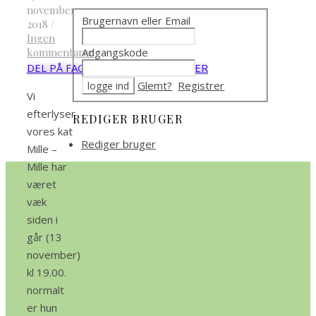
november
Brugernavn eller Email
2018
/
Ingen
Adgangskode
kommentarer
DEL PÅ FACEBOOK
DEL PÅ TWITTER
Glemt?
Registrer
Vi
efterlyser
REDIGER BRUGER
vores kat
Rediger bruger
Mille –
Mille har
været
væk
siden i
går (13
november)
kl 19.00.
normalt
er hun