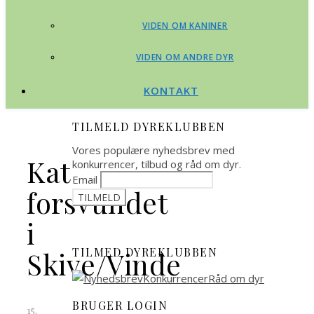
VIDEN OM KANINER
VIDEN OM ANDRE DYR
KONTAKT
TILMELD DYREKLUBBEN
Vores populære nyhedsbrev med
Kat
konkurrencer, tilbud og råd om dyr.
Email
forsvundet
i
TILMED DYREKLUBBEN
Skive/Vinde
BRUGER LOGIN
15.