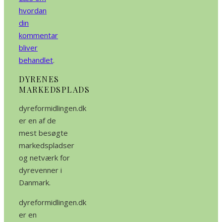
hvordan
din
kommentar
bliver
behandlet
.
DYRENES
MARKEDSPLADS
dyreformidlingen.dk
er en af de
mest besøgte
markedspladser
og netværk for
dyrevenner i
Danmark.
dyreformidlingen.dk
er en