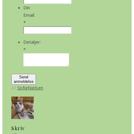
Din
Email:
*
Detaljer:
*
Send
anmeldelse
Af
SofieNielsen
Skriv