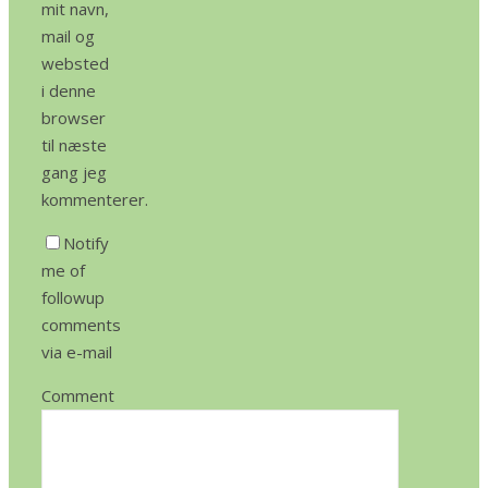
mit navn,
mail og
websted
i denne
browser
til næste
gang jeg
kommenterer.
Notify
me of
followup
comments
via e-mail
Comment