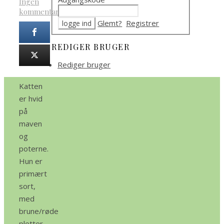
Ingen
kommentarer
Glemt?
Registrer
REDIGER BRUGER
Rediger bruger
Katten
er hvid
på
maven
og
poterne.
Hun er
primært
sort,
med
brune/røde
pletter.