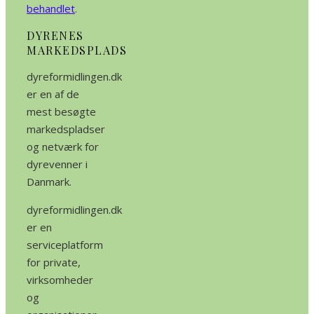
behandlet
.
DYRENES
MARKEDSPLADS
dyreformidlingen.dk
er en af de
mest besøgte
markedspladser
og netværk for
dyrevenner i
Danmark.
dyreformidlingen.dk
er en
serviceplatform
for private,
virksomheder
og