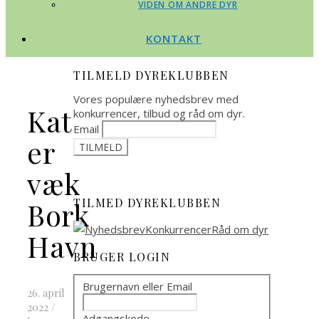
VIDEN OM ANDRE DYR
KONTAKT
TILMELD DYREKLUBBEN
Vores populære nyhedsbrev med
Kat
konkurrencer, tilbud og råd om dyr.
Email
er
væk
TILMED DYREKLUBBEN
Bork
Havn
BRUGER LOGIN
Brugernavn eller Email
26. april
2022
/
Adgangskode