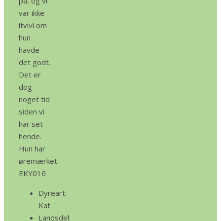
på, og vi
var ikke
itvivl om
hun
havde
det godt.
Det er
dog
noget tid
siden vi
har set
hende.
Hun har
øremærket
EKY016
Dyreart:
Kat
Landsdel: