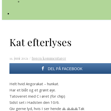
Kat efterlyses
11. juni 2021
/
Ingen kommentarer
DEL PÅ FACEBOOK
Helt hvid Angorakat – hunkat.
Har et blåt og et grønt øje.
Tatoveret med C i øret (for chip)
Sidst set i Hadsten den 10/6.
Giv gerne lyd, hvis I ser hende 🙏 🙏🙏🙏Tak