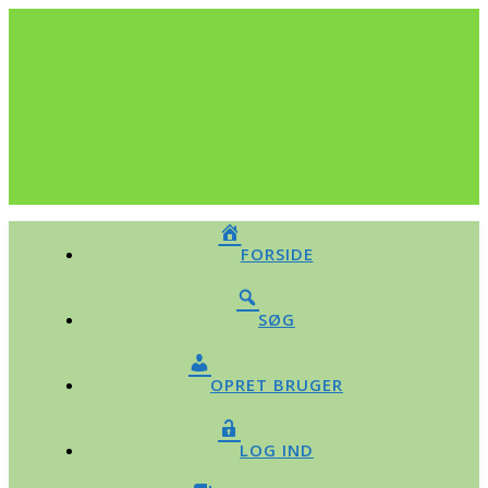
FORSIDE
SØG
OPRET BRUGER
LOG IND