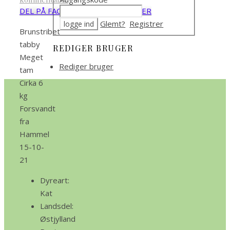
DEL PÅ FACEBOOK
DEL PÅ TWITTER
Glemt?
Registrer
Brunstribet
tabby
REDIGER BRUGER
Meget
Rediger bruger
tam
Cirka 6
kg
Forsvandt
fra
Hammel
15-10-
21
Dyreart:
Kat
Landsdel:
Østjylland