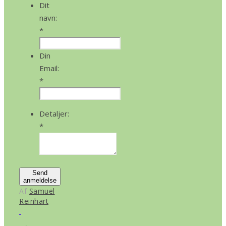
Dit
navn:
*
Din
Email:
*
Detaljer:
*
Send
anmeldelse
Af
Samuel
Reinhart