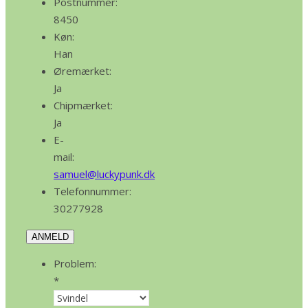
Postnummer:
8450
Køn:
Han
Øremærket:
Ja
Chipmærket:
Ja
E-
mail:
samuel@luckypunk.dk
Telefonnummer:
30277928
ANMELD
Problem:
*