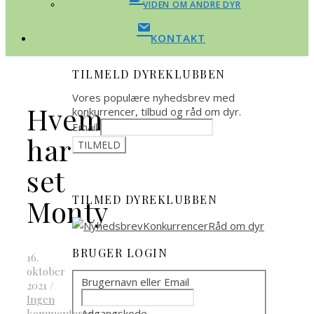
VIDEN OM ANDRE DYR
KONTAKT
TILMELD DYREKLUBBEN
Vores populære nyhedsbrev med
Hvem
konkurrencer, tilbud og råd om dyr.
Email
har
set
TILMED DYREKLUBBEN
Monty
BRUGER LOGIN
16.
oktober
Brugernavn eller Email
2021
/
Ingen
Adgangskode
kommentarer