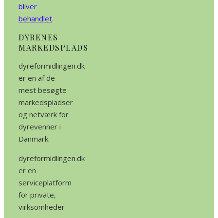
bliver
behandlet
.
DYRENES
MARKEDSPLADS
dyreformidlingen.dk
er en af de
mest besøgte
markedspladser
og netværk for
dyrevenner i
Danmark.
dyreformidlingen.dk
er en
serviceplatform
for private,
virksomheder