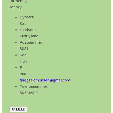
formentlig
lidt sky.
Dyreart:
Kat
Landsdel:
Midtjylland
Postnummer:
8881
Køn:
Hun
E-
mail:
tinegsalomonsen@gmail.com
Telefonnummer:
50586903
ANMELD