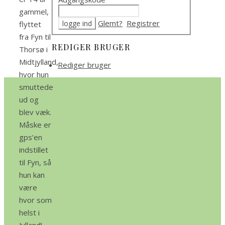
gammel,
Glemt?
Registrer
flyttet
fra Fyn til
REDIGER BRUGER
Thorsø i
Midtjylland,
Rediger bruger
hvor hun
smuttede
ud og
blev væk.
Måske er
gps’en
indstillet
til Fyn, så
hun kan
være
hvor som
helst i