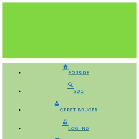
FORSIDE
SØG
OPRET BRUGER
LOG IND