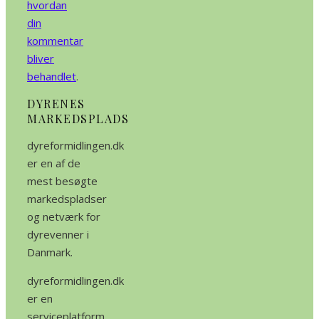
hvordan
din
kommentar
bliver
behandlet
.
DYRENES
MARKEDSPLADS
dyreformidlingen.dk
er en af de
mest besøgte
markedspladser
og netværk for
dyrevenner i
Danmark.
dyreformidlingen.dk
er en
serviceplatform