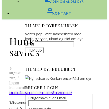
VIDEN OM ANDRE DYR
KONTAKT
TILMELD DYREKLUBBEN
Vores populære nyhedsbrev med
Hunkat
konkurrencer, tilbud og råd om dyr.
Email
savnes
31.
TILMED DYREKLUBBEN
august
2023
/
Ingen
kommentarer
BRUGER LOGIN
DEL PÅ FACEBOOK
DEL PÅ TWITTER
Brugernavn eller Email
‘Missemor’
er 14 år
Adgangskode