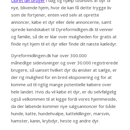
Opret din bruger
i dag og hjælp tusindvis af dyr til
nye, blivende hjem, hvor de kan få dette trygge liv
som de fortjener, enten ved selv at oprette
annoncer, købe et dyr eller dele annoncerne, samt
sprede kendskabet til Dyreformidligen.dk til venner
og familie, så de er klar over muligheden for gratis at
finde nyt hjem til et dyr eller finde dit næste kæledyr.
Dyreformidlingen.dk har over 300.000
månedlige sidevisninger og over 30.000 registrerede
brugere, så uanset hvilket dyr du ønsker at sælge, er
der rig mulighed for en bred eksponering og for at
komme ud til rigtig mange potentielle købere over
hele landet. Hvis du vil købe et dyr, er du selvfølgelig
også velkommen til at kigge fordi vores hjemmeside,
da der løbende kommer nye salgsannoncer for både
hunde, katte, hundehvalpe, kattekillinger, marsvin,
hamster, kanin, krybdyr, heste og andre dyr.