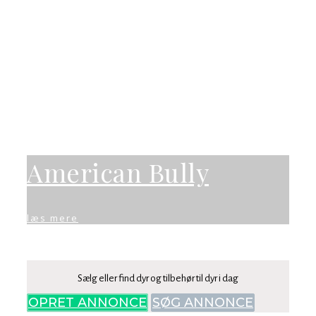
American Bully
læs mere
Sælg eller find dyr og tilbehør til dyr i dag
OPRET ANNONCE
SØG ANNONCE