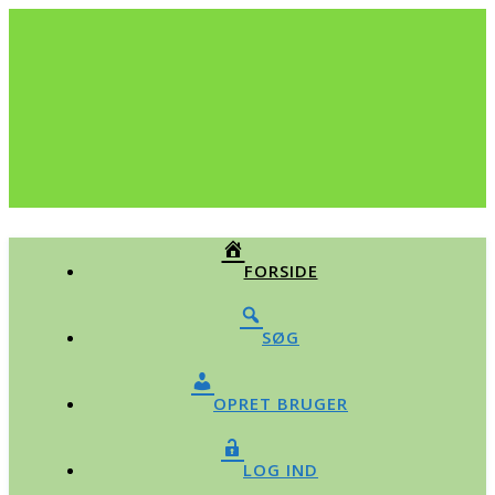
FORSIDE
SØG
OPRET BRUGER
LOG IND