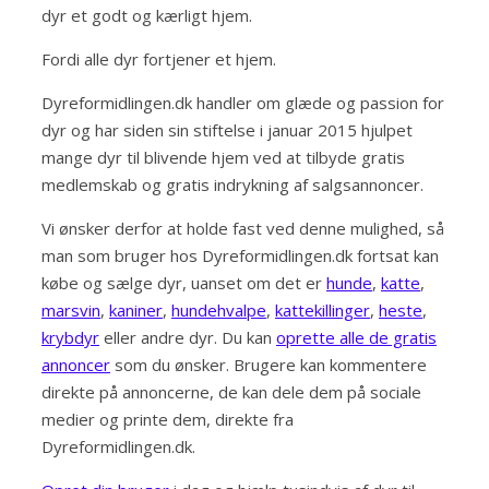
dyr et godt og kærligt hjem.
Fordi alle dyr fortjener et hjem.
Dyreformidlingen.dk handler om glæde og passion for
dyr og har siden sin stiftelse i januar 2015 hjulpet
mange dyr til blivende hjem ved at tilbyde gratis
medlemskab og gratis indrykning af salgsannoncer.
Vi ønsker derfor at holde fast ved denne mulighed, så
man som bruger hos Dyreformidlingen.dk fortsat kan
købe og sælge dyr, uanset om det er
hunde
,
katte
,
marsvin
,
kaniner
,
hundehvalpe
,
kattekillinger
,
heste
,
krybdyr
eller andre dyr. Du kan
oprette alle de gratis
annoncer
som du ønsker. Brugere kan kommentere
direkte på annoncerne, de kan dele dem på sociale
medier og printe dem, direkte fra
Dyreformidlingen.dk.