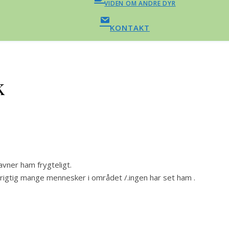
VIDEN OM ANDRE DYR
KONTAKT
k
avner ham frygteligt.
d rigtig mange mennesker i området /.ingen har set ham .