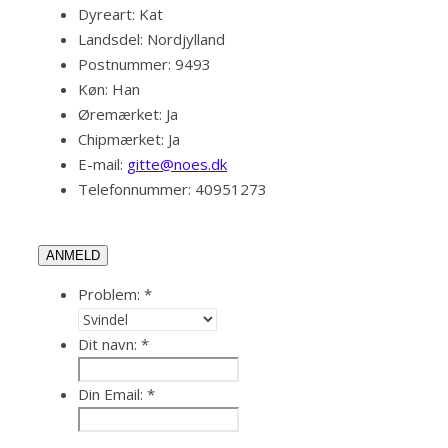
Dyreart:
Kat
Landsdel:
Nordjylland
Postnummer:
9493
Køn:
Han
Øremærket:
Ja
Chipmærket:
Ja
E-mail:
gitte@noes.dk
Telefonnummer:
40951273
ANMELD
Problem:
*
Dit navn:
*
Din Email:
*