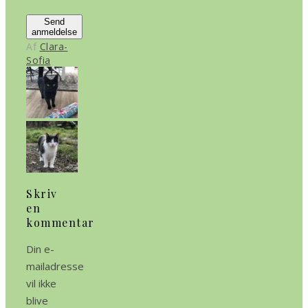
Send
anmeldelse
Af
Clara-
Sofia
Skriv
en
kommentar
Din e-
mailadresse
vil ikke
blive