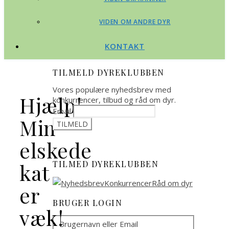
VIDEN OM ANDRE DYR
KONTAKT
TILMELD DYREKLUBBEN
Vores populære nyhedsbrev med
Hjælp!
konkurrencer, tilbud og råd om dyr.
Email
Min
elskede
TILMED DYREKLUBBEN
kat
er
BRUGER LOGIN
væk!
Brugernavn eller Email