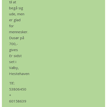
til at
begå sig
ude, men
er glad
for
mennesker.
Dusør på
700,-
gives
Er sidst
set i
Valby,
Hestehaven
Tlf.:
53806450
+
60158639