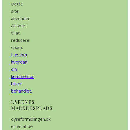
Dette
site
anvender
Akismet
til at
reducere
spam.
Læs om
hvordan
din
kommentar
bliver
behandlet
.
DYRENES
MARKEDSPLADS
dyreformidlingen.dk
er en af de