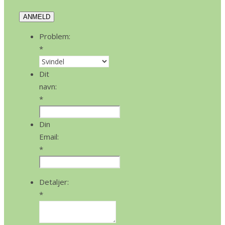
ANMELD
Problem:
*
Dit
navn:
*
Din
Email:
*
Detaljer:
*