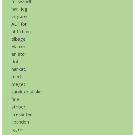
forsvandt
han. Jeg
vil gøre
ALT for
at få ham
tilbage!
Han er
en stor
flot
hankat,
med
meget
karakteristiske
fine
striber,
‘trekanten’
i panden
og er