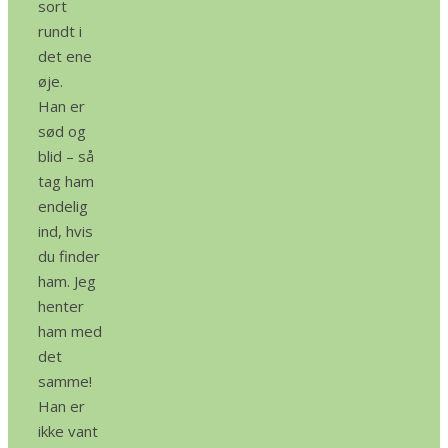
sort
rundt i
det ene
øje.
Han er
sød og
blid – så
tag ham
endelig
ind, hvis
du finder
ham. Jeg
henter
ham med
det
samme!
Han er
ikke vant