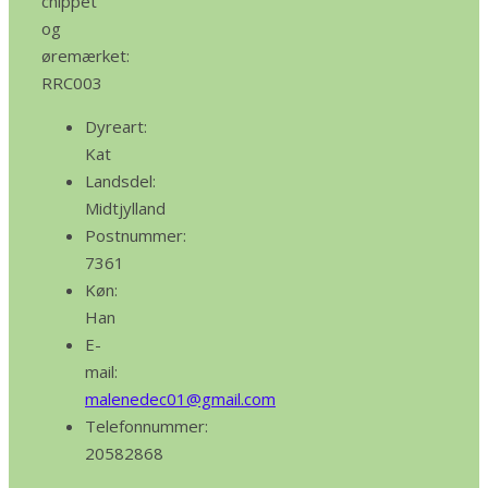
chippet
og
øremærket:
RRC003
Dyreart:
Kat
Landsdel:
Midtjylland
Postnummer:
7361
Køn:
Han
E-
mail:
malenedec01@gmail.com
Telefonnummer:
20582868