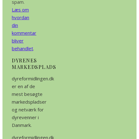
spam.
Læs om
hvordan
din
kommentar
bliver
behandlet
.
DYRENES
MARKEDSPLADS
dyreformidlingen.dk
er en af de
mest besøgte
markedspladser
og netværk for
dyrevenner i
Danmark.
dyreformidlingen.dk