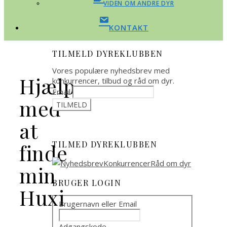
VIDEN OM ANDRE DYR
KONTAKT
TILMELD DYREKLUBBEN
Vores populære nyhedsbrev med
Hjælp
konkurrencer, tilbud og råd om dyr.
Email
med
at
TILMED DYREKLUBBEN
finde
min
BRUGER LOGIN
Huxi
Brugernavn eller Email
Adgangskode