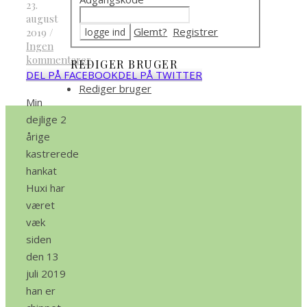
23.
august
Glemt?
Registrer
2019
/
Ingen
kommentarer
REDIGER BRUGER
DEL PÅ FACEBOOK
DEL PÅ TWITTER
Rediger bruger
Min
dejlige 2
årige
kastrerede
hankat
Huxi har
været
væk
siden
den 13
juli 2019
han er