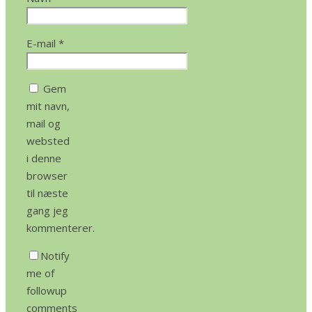
E-mail
*
Gem
mit navn,
mail og
websted
i denne
browser
til næste
gang jeg
kommenterer.
Notify
me of
followup
comments