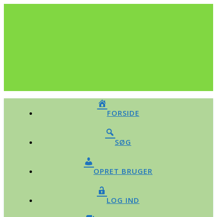
FORSIDE
SØG
OPRET BRUGER
LOG IND