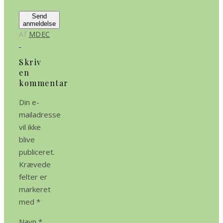
Send
anmeldelse
Af
MDEC
Skriv
en
kommentar
Din e-
mailadresse
vil ikke
blive
publiceret.
Krævede
felter er
markeret
med
*
Navn
*