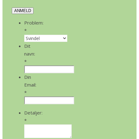
ANMELD
Problem:
*
Dit
navn:
*
Din
Email:
*
Detaljer:
*