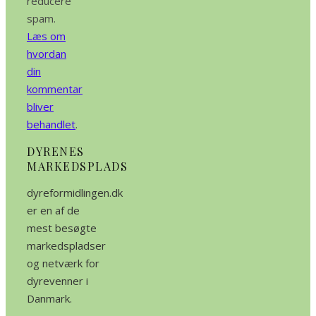
reducere
spam.
Læs om
hvordan
din
kommentar
bliver
behandlet
.
DYRENES
MARKEDSPLADS
dyreformidlingen.dk
er en af de
mest besøgte
markedspladser
og netværk for
dyrevenner i
Danmark.