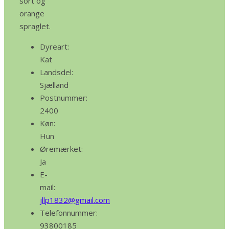
sort og
orange
spraglet.
Dyreart:
Kat
Landsdel:
Sjælland
Postnummer:
2400
Køn:
Hun
Øremærket:
Ja
E-
mail:
jllp1832@gmail.com
Telefonnummer:
93800185