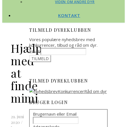
VIDEN OM ANDRE DYR
KONTAKT
TILMELD DYREKLUBBEN
Vores populære nyhedsbrev med
Hjælp
konkurrencer, tilbud og råd om dyr.
Email
med
at
TILMED DYREKLUBBEN
finde
mimi
BRUGER LOGIN
Brugernavn eller Email
29. juni
2020
/
Adgangskode