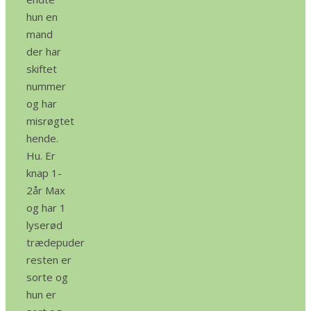
hun en
mand
der har
skiftet
nummer
og har
misrøgtet
hende.
Hu. Er
knap 1-
2år Max
og har 1
lyserød
trædepuder
resten er
sorte og
hun er