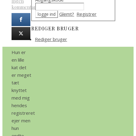
Ingen
kommentarer
Glemt?
Registrer
REDIGER BRUGER
Rediger bruger
Hun er
en lille
kat det
er meget
tæt
knyttet
med mig
hendes
registreret
ejer men
hun
endte