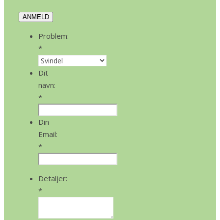
ANMELD
Problem:
*
Dit
navn:
*
Din
Email:
*
Detaljer:
*