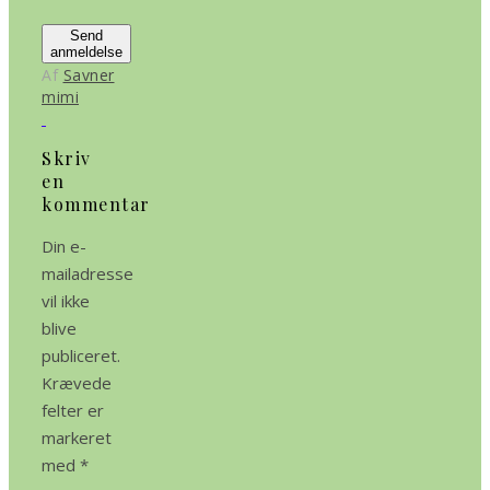
Send
anmeldelse
Af
Savner
mimi
Skriv
en
kommentar
Din e-
mailadresse
vil ikke
blive
publiceret.
Krævede
felter er
markeret
med
*