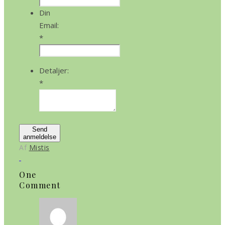
Din
Email:
*
Detaljer:
*
Send
anmeldelse
Af
Mistis
One
Comment