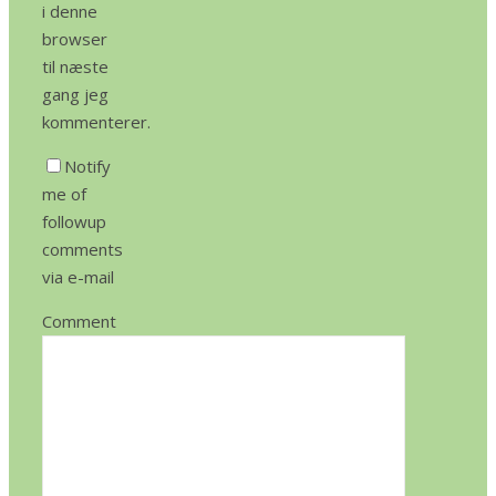
i denne
browser
til næste
gang jeg
kommenterer.
Notify
me of
followup
comments
via e-mail
Comment