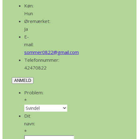
Køn:
Hun
Øremærket:
Ja
E-
mail:
sommer0822@gmail.com
Telefonnummer:
42470822
ANMELD
Problem:
*
Dit
navn:
*