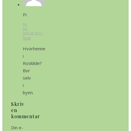
Pi
24.
juli
2021 at 19:11
Svar
Hvorhenne
i
Roskilde?
Bor
selv
i
byen.
Skriv
en
kommentar
Din e-