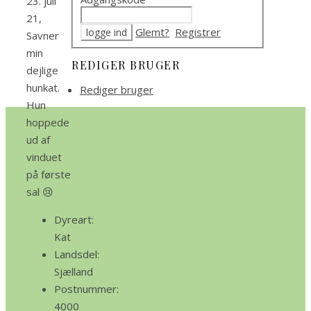
23. juli
21,
Glemt?
Registrer
Savner
min
REDIGER BRUGER
dejlige
hunkat.
Rediger bruger
Hun
hoppede
ud af
vinduet
på første
sal 😢
Dyreart:
Kat
Landsdel:
Sjælland
Postnummer:
4000