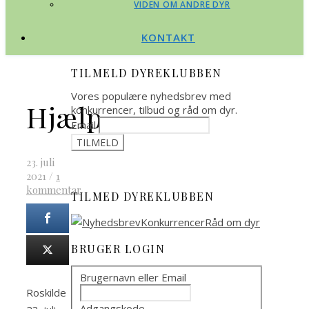
VIDEN OM ANDRE DYR
KONTAKT
TILMELD DYREKLUBBEN
Vores populære nyhedsbrev med
Hjælp
konkurrencer, tilbud og råd om dyr.
Email
23. juli
2021
/
1
kommentar
TILMED DYREKLUBBEN
BRUGER LOGIN
Brugernavn eller Email
Roskilde
Adgangskode