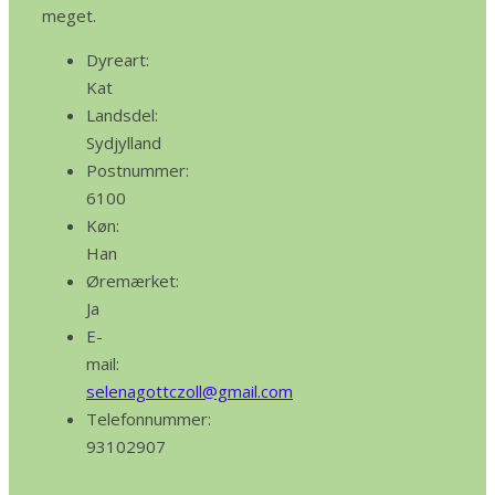
meget.
Dyreart:
Kat
Landsdel:
Sydjylland
Postnummer:
6100
Køn:
Han
Øremærket:
Ja
E-
mail:
selenagottczoll@gmail.com
Telefonnummer:
93102907