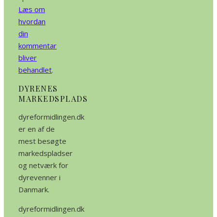
Læs om
hvordan
din
kommentar
bliver
behandlet
.
DYRENES
MARKEDSPLADS
dyreformidlingen.dk
er en af de
mest besøgte
markedspladser
og netværk for
dyrevenner i
Danmark.
dyreformidlingen.dk