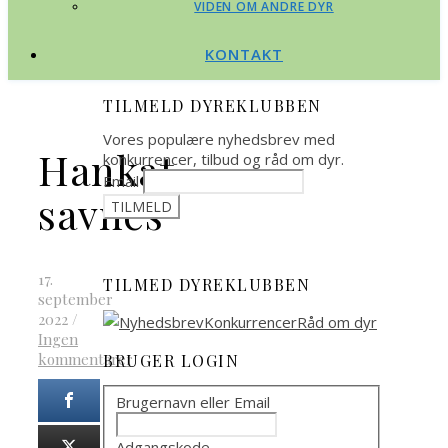
VIDEN OM ANDRE DYR
KONTAKT
TILMELD DYREKLUBBEN
Vores populære nyhedsbrev med
Hankat
konkurrencer, tilbud og råd om dyr.
Email
savnes
17.
TILMED DYREKLUBBEN
september
2022
/
Ingen
kommentarer
BRUGER LOGIN
Brugernavn eller Email
Adgangskode