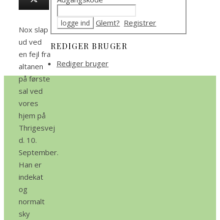
Glemt?
Registrer
Nox slap
ud ved
REDIGER BRUGER
en fejl fra
Rediger bruger
altanen
på første
sal ved
vores
hjem på
Thrigesvej
d. 10.
September.
Han er
indekat
og
normalt
sky