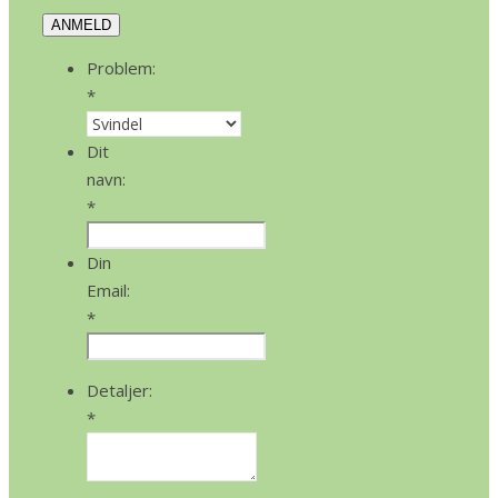
ANMELD
Problem:
*
Dit
navn:
*
Din
Email:
*
Detaljer:
*