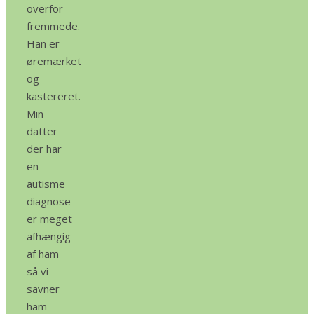
overfor
fremmede.
Han er
øremærket
og
kastereret.
Min
datter
der har
en
autisme
diagnose
er meget
afhængig
af ham
så vi
savner
ham