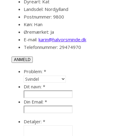
Dyreart:
Kat
Landsdel:
Nordjylland
Postnummer:
9800
Køn:
Han
Øremærket:
Ja
E-mail:
karin@halvorsminde.dk
Telefonnummer:
29474970
ANMELD
Problem:
*
Dit navn:
*
Din Email:
*
Detaljer:
*