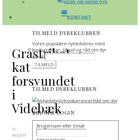
VIDEN OM ANDRE DYR
KONTAKT
TILMELD DYREKLUBBEN
Vores populære nyhedsbrev med
Gråstribet
konkurrencer, tilbud og råd om dyr.
Email
kat
forsvundet
TILMED DYREKLUBBEN
i
Videbæk
BRUGER LOGIN
Brugernavn eller Email
15.
august
Adgangskode