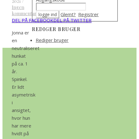
2021
/
Ingen
kommentarer
Glemt?
Registrer
DEL PÅ FACEBOOK
DEL PÅ TWITTER
REDIGER BRUGER
Jonna er
Rediger bruger
en
neutraliseret
hunkat
på ca. 1
år.
Spinkel.
Er lidt
asymetrisk
i
ansigtet,
hvor hun
har mere
hvidt på