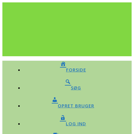
FORSIDE
SØG
OPRET BRUGER
LOG IND