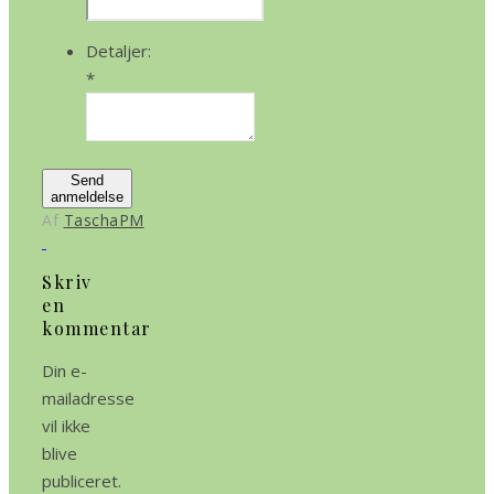
Detaljer:
*
Send
anmeldelse
Af
TaschaPM
Skriv
en
kommentar
Din e-
mailadresse
vil ikke
blive
publiceret.