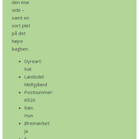
den ene
side –
samt en
sort plet
på det
højre
bagben.
Dyreart:
Kat
Landsdel:
Midtjylland
Postnummer:
6920
Køn:
Hun
Øremærket:
Ja
E-