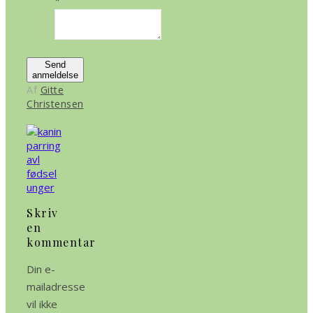
*
Send
anmeldelse
Af
Gitte
Christensen
Skriv
en
kommentar
Din e-
mailadresse
vil ikke