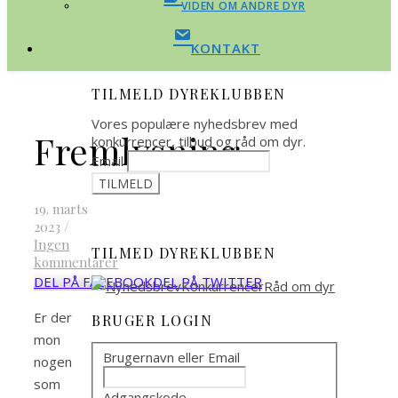
VIDEN OM ANDRE DYR
KONTAKT
TILMELD DYREKLUBBEN
Vores populære nyhedsbrev med
Fremlysning
konkurrencer, tilbud og råd om dyr.
Email
19. marts
2023
/
Ingen
TILMED DYREKLUBBEN
kommentarer
DEL PÅ FACEBOOK
DEL PÅ TWITTER
Er der
BRUGER LOGIN
mon
Brugernavn eller Email
nogen
som
Adgangskode