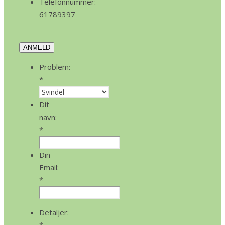
Telefonnummer:
61789397
ANMELD
Problem:
*
Dit
navn:
*
Din
Email:
*
Detaljer: