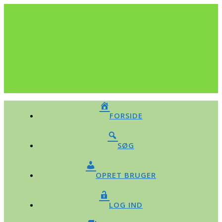
FORSIDE
SØG
OPRET BRUGER
LOG IND