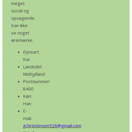
meget
social og
opsøgende.
Kan ikke
se noget
øremærke.
Dyreart:
Kat
Landsdel:
Midtjylland
Postnummer:
8400
Køn:
Han
E-
mail:
gchristensen526@gmail.com