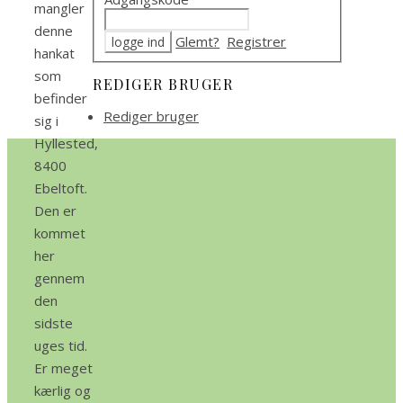
mangler
denne
Glemt?
Registrer
hankat
som
REDIGER BRUGER
befinder
Rediger bruger
sig i
Hyllested,
8400
Ebeltoft.
Den er
kommet
her
gennem
den
sidste
uges tid.
Er meget
kærlig og