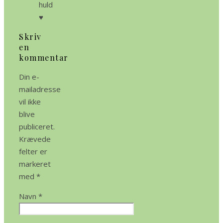
huld
♥️
Skriv
en
kommentar
Din e-
mailadresse
vil ikke
blive
publiceret.
Krævede
felter er
markeret
med
*
Navn
*