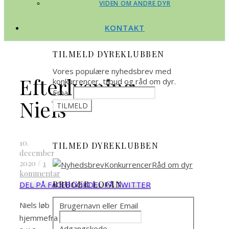
VIDEN OM ANDRE DYR
KONTAKT
TILMELD DYREKLUBBEN
Vores populære nyhedsbrev med
Efterlysning
konkurrencer, tilbud og råd om dyr.
Email
Niels
10.
TILMED DYREKLUBBEN
december
2020
/
1
kommentar
BRUGER LOGIN
DEL PÅ FACEBOOK
DEL PÅ TWITTER
Niels løb
Brugernavn eller Email
hjemmefra
Adgangskode