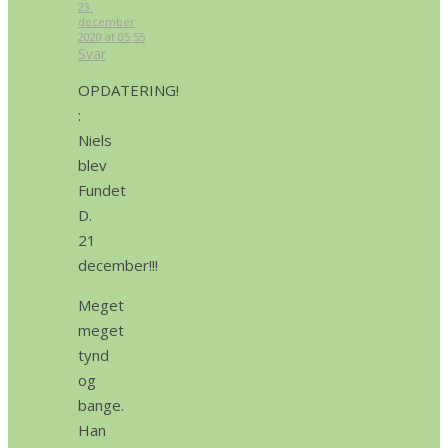
23.
december
2020 at 05:55
Svar
OPDATERING!
:
Niels
blev
Fundet
D.
21
december!!!
Meget
meget
tynd
og
bange.
Han