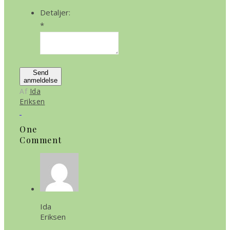
Detaljer:
*
Send
anmeldelse
Af
Ida
Eriksen
One
Comment
Ida
Eriksen