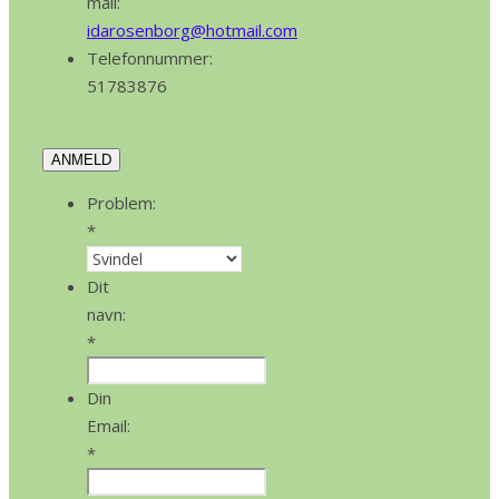
mail:
idarosenborg@hotmail.com
Telefonnummer:
51783876
ANMELD
Problem:
*
Dit
navn:
*
Din
Email:
*