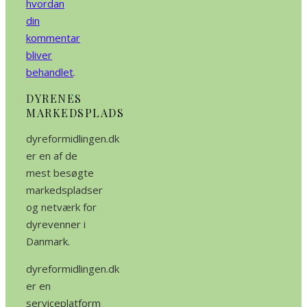
hvordan
din
kommentar
bliver
behandlet
.
DYRENES
MARKEDSPLADS
dyreformidlingen.dk
er en af de
mest besøgte
markedspladser
og netværk for
dyrevenner i
Danmark.
dyreformidlingen.dk
er en
serviceplatform