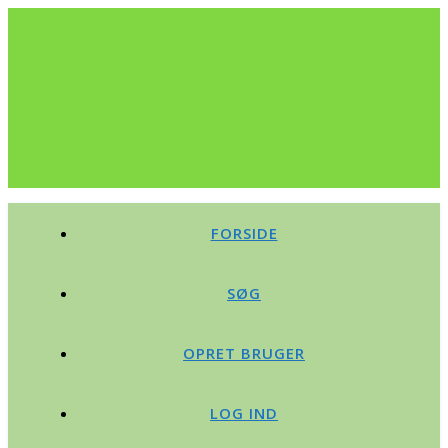
FORSIDE
SØG
OPRET BRUGER
LOG IND