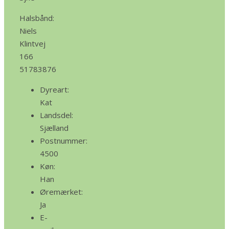
Halsbånd:
Niels
Klintvej
166
51783876
Dyreart:
Kat
Landsdel:
Sjælland
Postnummer:
4500
Køn:
Han
Øremærket:
Ja
E-