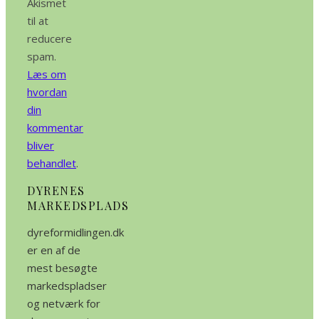
Akismet
til at
reducere
spam.
Læs om
hvordan
din
kommentar
bliver
behandlet
.
DYRENES
MARKEDSPLADS
dyreformidlingen.dk
er en af de
mest besøgte
markedspladser
og netværk for