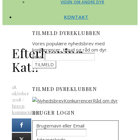
VIDEN OM ANDRE DYR
KONTAKT
TILMELD DYREKLUBBEN
Vores populære nyhedsbrev med
Efterlysning
konkurrencer, tilbud og råd om dyr.
Email
Kat!!
18.
TILMED DYREKLUBBEN
oktober
2018
/
Ingen
kommentarer
BRUGER LOGIN
Brugernavn eller Email
Adgangskode