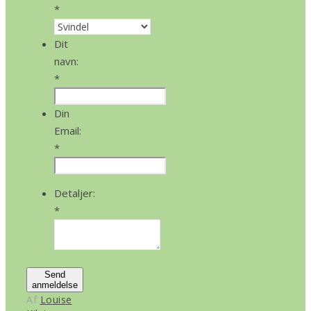
*
Dit
navn:
*
Din
Email:
*
Detaljer:
*
Send
anmeldelse
Af
Louise