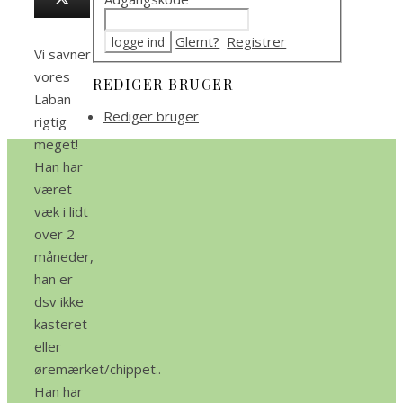
Glemt?
Registrer
Vi savner
vores
REDIGER BRUGER
Laban
Rediger bruger
rigtig
meget!
Han har
været
væk i lidt
over 2
måneder,
han er
dsv ikke
kasteret
eller
øremærket/chippet..
Han har