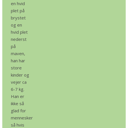
en hvid
plet på
brystet
og en
hvid plet
nederst
på
maven,
han har
store
kinder og
vejer ca
6-7 kg.
Han er
ikke så
glad for
mennesker
så hvis