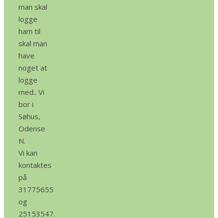
man skal
logge
ham til
skal man
have
noget at
logge
med.. Vi
bor i
Søhus,
Odense
N.
Vi kan
kontaktes
på
31775655
og
25153547.