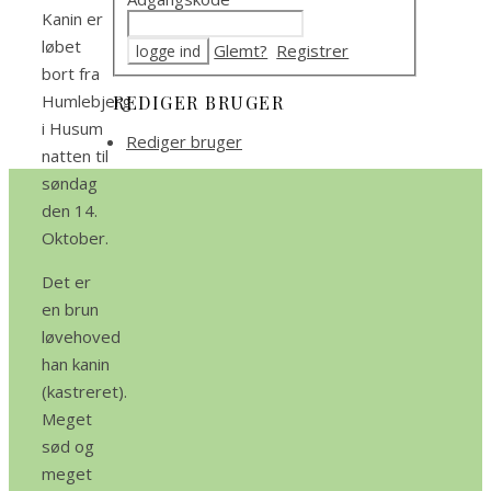
Kanin er
løbet
Glemt?
Registrer
bort fra
Humlebjerg
REDIGER BRUGER
i Husum
Rediger bruger
natten til
søndag
den 14.
Oktober.
Det er
en brun
løvehoved
han kanin
(kastreret).
Meget
sød og
meget