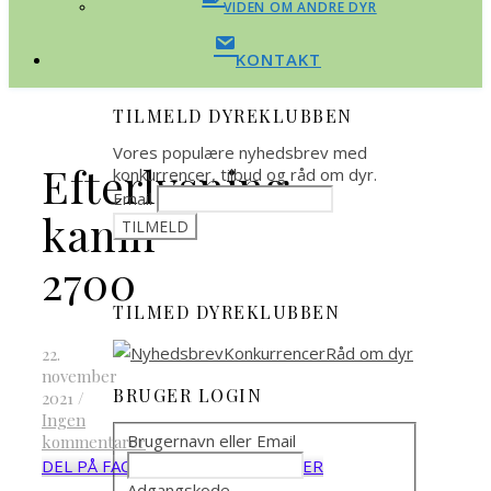
VIDEN OM ANDRE DYR
KONTAKT
TILMELD DYREKLUBBEN
Vores populære nyhedsbrev med
Efterlysning
konkurrencer, tilbud og råd om dyr.
Email
kanin
2700
TILMED DYREKLUBBEN
22.
november
BRUGER LOGIN
2021
/
Ingen
Brugernavn eller Email
kommentarer
DEL PÅ FACEBOOK
DEL PÅ TWITTER
Adgangskode