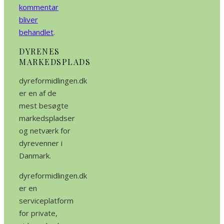
kommentar
bliver
behandlet
.
DYRENES
MARKEDSPLADS
dyreformidlingen.dk
er en af de
mest besøgte
markedspladser
og netværk for
dyrevenner i
Danmark.
dyreformidlingen.dk
er en
serviceplatform
for private,