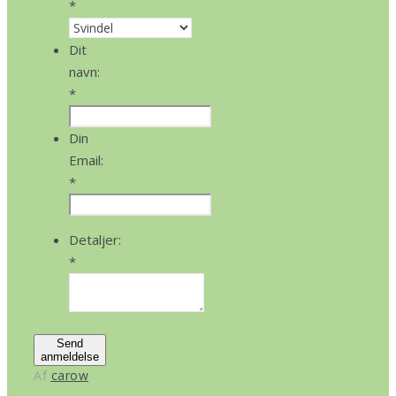
*
Dit
navn:
*
Din
Email:
*
Detaljer:
*
Send
anmeldelse
Af
carow