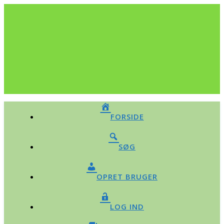
FORSIDE
SØG
OPRET BRUGER
LOG IND