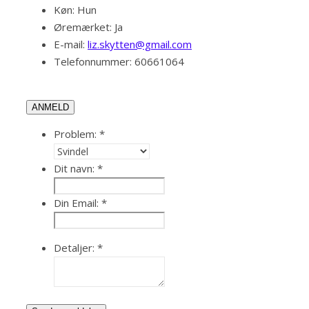
Køn:
Hun
Øremærket:
Ja
E-mail:
liz.skytten@gmail.com
Telefonnummer:
60661064
ANMELD
Problem:
*
Dit navn:
*
Din Email:
*
Detaljer:
*