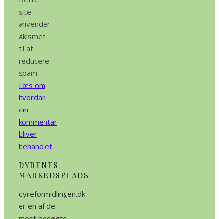
site
anvender
Akismet
til at
reducere
spam.
Læs om
hvordan
din
kommentar
bliver
behandlet
.
DYRENES
MARKEDSPLADS
dyreformidlingen.dk
er en af de
mest besøgte