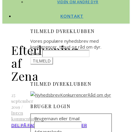
VIDEN OM ANDRE DYR
KONTAKT
TILMELD DYREKLUBBEN
Vores populære nyhedsbrev med
Efterlysning
konkurrencer, tilbud og råd om dyr.
Email
af
Zena
TILMED DYREKLUBBEN
27.
september
BRUGER LOGIN
2019
/
Ingen
Brugernavn eller Email
kommentarer
DEL PÅ FACEBOOK
DEL PÅ TWITTER
Adgangskode