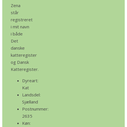
Zena
står
registreret
i mit navn
i både
Det
danske
katteregister
og Dansk
Katteregister.
Dyreart:
Kat
Landsdel:
Sjælland
Postnummer:
2635
Køn: