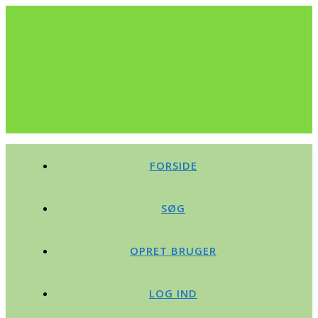
FORSIDE
SØG
OPRET BRUGER
LOG IND