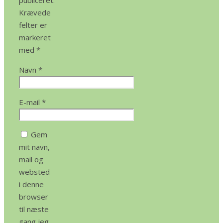
publiceret.
Krævede
felter er
markeret
med
*
Navn
*
E-mail
*
Gem
mit navn,
mail og
websted
i denne
browser
til næste
gang jeg