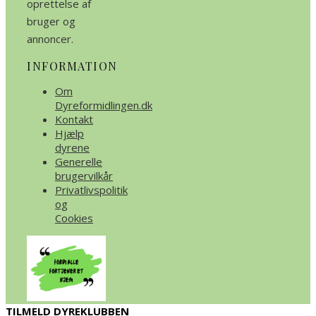
oprettelse af
bruger og
annoncer.
INFORMATION
Om
Dyreformidlingen.dk
Kontakt
Hjælp
dyrene
Generelle
brugervilkår
Privatlivspolitik
og
Cookies
TILMELD DYREKLUBBEN