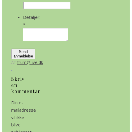
Detaljer:
*
Send
anmeldelse
Af
frum@live.dk
Skriv
en
kommentar
Din e-
mailadresse
vil ikke
blive