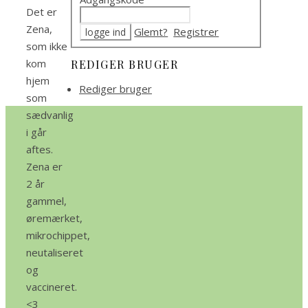
Det er
Zena,
Glemt?
Registrer
som ikke
kom
REDIGER BRUGER
hjem
Rediger bruger
som
sædvanlig
i går
aftes.
Zena er
2 år
gammel,
øremærket,
mikrochippet,
neutaliseret
og
vaccineret.
<3