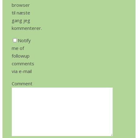
browser
til næste
gang jeg
kommenterer.
Notify
me of
followup
comments
via e-mail
Comment