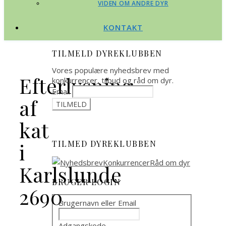
VIDEN OM ANDRE DYR
KONTAKT
TILMELD DYREKLUBBEN
Vores populære nyhedsbrev med
Efterlysning
konkurrencer, tilbud og råd om dyr.
Email
af
kat
TILMED DYREKLUBBEN
i
Karlslunde
BRUGER LOGIN
2690
Brugernavn eller Email
Adgangskode