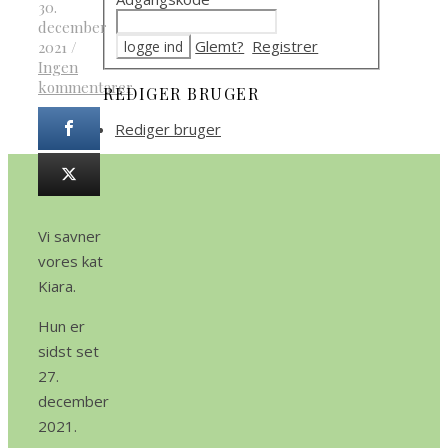
30.
december
Glemt?
Registrer
2021
/
Ingen
kommentarer
REDIGER BRUGER
Rediger bruger
Vi savner
vores kat
Kiara.
Hun er
sidst set
27.
december
2021.