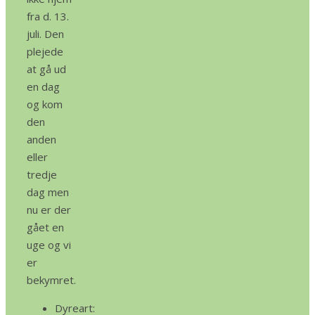
fra d. 13.
juli. Den
plejede
at gå ud
en dag
og kom
den
anden
eller
tredje
dag men
nu er der
gået en
uge og vi
er
bekymret.
Dyreart: