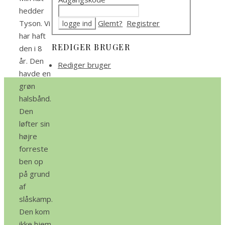
hedder
Glemt?
Registrer
Tyson. Vi
har haft
REDIGER BRUGER
den i 8
år. Den
Rediger bruger
havde en
grøn
halsbånd.
Den
løfter sin
højre
forreste
ben op
på grund
af
slåskamp.
Den kom
ikke hjem