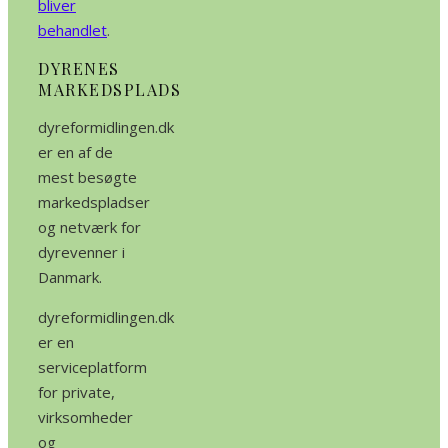
bliver
behandlet
.
DYRENES
MARKEDSPLADS
dyreformidlingen.dk
er en af de
mest besøgte
markedspladser
og netværk for
dyrevenner i
Danmark.
dyreformidlingen.dk
er en
serviceplatform
for private,
virksomheder
og