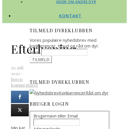
VIDEN OM ANDRE DYR
KONTAKT
TILMELD DYREKLUBBEN
Vores populære nyhedsbrev med
Efterlysning
konkurrencer, tilbud og råd om dyr.
Email
20. juli
2020
/
Ingen
TILMED DYREKLUBBEN
kommentarer
BRUGER LOGIN
Brugernavn eller Email
Min kat
Adgangskode