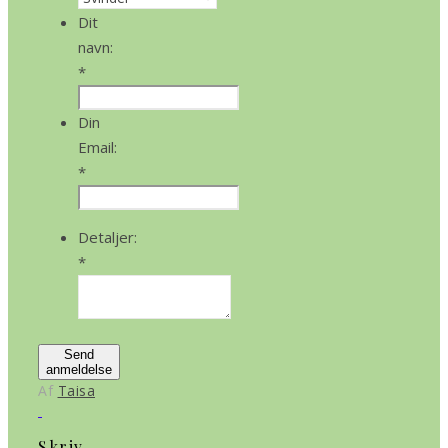
Dit
navn:
*
Din
Email:
*
Detaljer:
*
Send
anmeldelse
Af
Taisa
Skriv