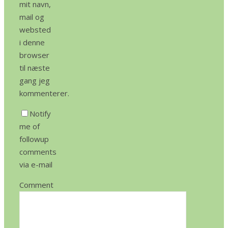
mit navn,
mail og
websted
i denne
browser
til næste
gang jeg
kommenterer.
Notify
me of
followup
comments
via e-mail
Comment