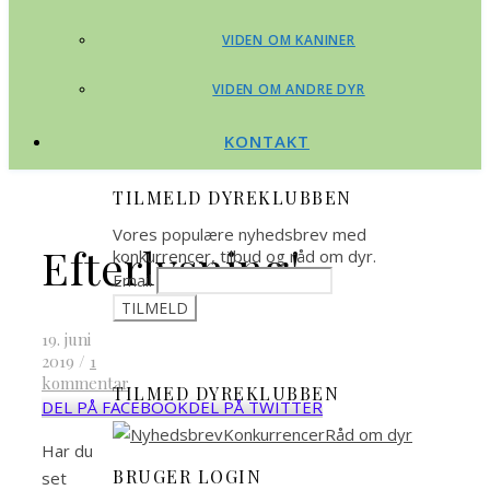
VIDEN OM KANINER
VIDEN OM ANDRE DYR
KONTAKT
TILMELD DYREKLUBBEN
Vores populære nyhedsbrev med
Efterlysning!
konkurrencer, tilbud og råd om dyr.
Email
19. juni
2019
/
1
kommentar
TILMED DYREKLUBBEN
DEL PÅ FACEBOOK
DEL PÅ TWITTER
Har du
BRUGER LOGIN
set