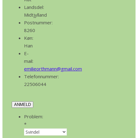
Landsdel:
Midtjylland
Postnummer:
8260
Køn:
Han
E-
mail:
emilieorthmann@gmail.com
Telefonnummer:
22506044
ANMELD
Problem:
*