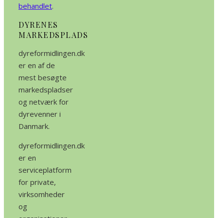
behandlet
.
DYRENES
MARKEDSPLADS
dyreformidlingen.dk
er en af de
mest besøgte
markedspladser
og netværk for
dyrevenner i
Danmark.
dyreformidlingen.dk
er en
serviceplatform
for private,
virksomheder
og