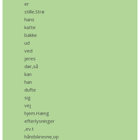
er
stille.Strø
hans
katte
bakke
ud
ved
jeres
dør,så
kan
han
dufte
sig
vej
hjem.Hæng
efterlysninger
,ev.t
håndskrevne,op