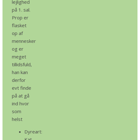
lejlighed
på 1. sal.
Prop er
flasket
op af
mennesker
og er
meget
tillidsfuld,
han kan
derfor
evt finde
på at gå
ind hvor
som
helst
Dyreart:
Kat