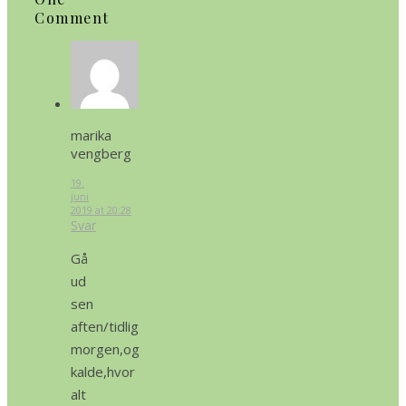
Comment
marika
vengberg
19.
juni
2019 at 20:28
Svar
Gå
ud
sen
aften/tidlig
morgen,og
kalde,hvor
alt