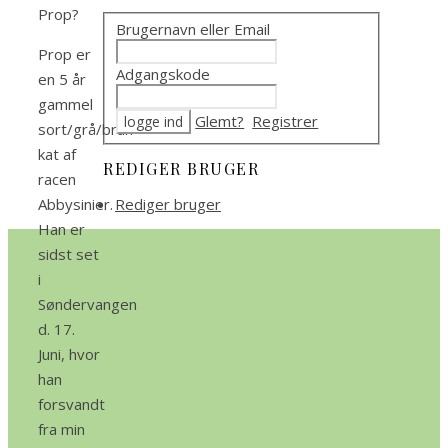
Prop?
Brugernavn eller Email
Prop er
Adgangskode
en 5 år
gammel
Glemt?
Registrer
sort/grå/brun
kat af
REDIGER BRUGER
racen
Abbysinier.
Rediger bruger
Han er
sidst set
i
Søndervangen
d. 17.
Juni, hvor
han
forsvandt
fra min