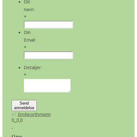
Dit
navn:
*
Din
Email:
*
Detaljer:
*
Send
anmeldelse
Af
Emilieorthmann
One