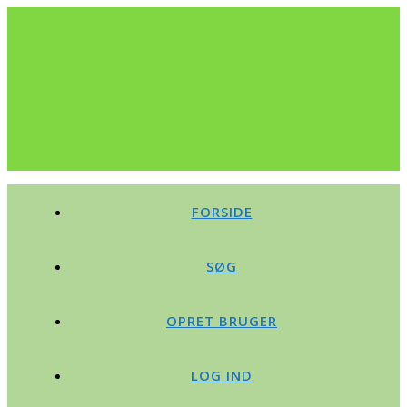
FORSIDE
SØG
OPRET BRUGER
LOG IND