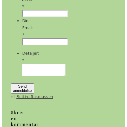
*
Din
Email:
*
Detaljer:
*
Send
anmeldelse
Af
BettinaRasmussen
Skriv
en
kommentar