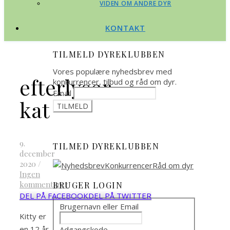
VIDEN OM ANDRE DYR
KONTAKT
TILMELD DYREKLUBBEN
Vores populære nyhedsbrev med
efterlyser
konkurrencer, tilbud og råd om dyr.
Email
kat
9.
TILMED DYREKLUBBEN
december
2020
/
Ingen
kommentarer
BRUGER LOGIN
DEL PÅ FACEBOOK
DEL PÅ TWITTER
Brugernavn eller Email
Kitty er
en 12 år
Adgangskode