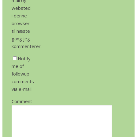
mail og
websted
i denne
browser
til næste
gang jeg
kommenterer.
Notify
me of
followup
comments
via e-mail
Comment