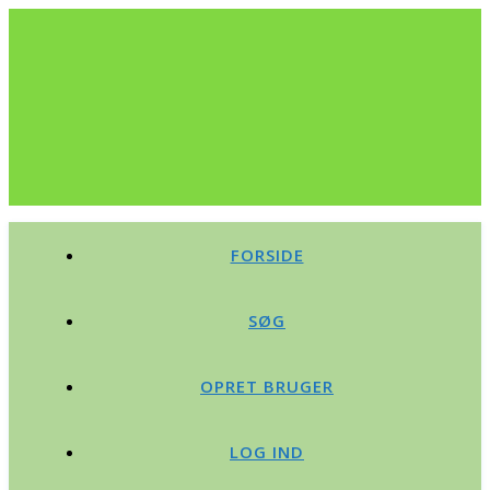
FORSIDE
SØG
OPRET BRUGER
LOG IND