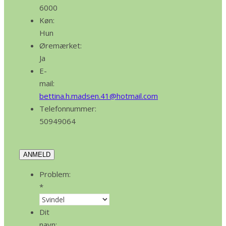
6000
Køn:
Hun
Øremærket:
Ja
E-
mail:
bettina.h.madsen.41@hotmail.com
Telefonnummer:
50949064
ANMELD
Problem:
*
Dit
navn: