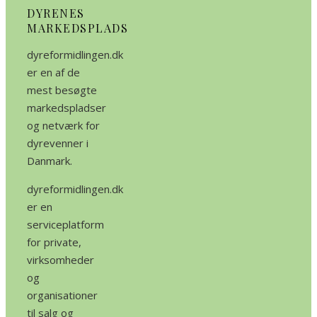
DYRENES
MARKEDSPLADS
dyreformidlingen.dk
er en af de
mest besøgte
markedspladser
og netværk for
dyrevenner i
Danmark.
dyreformidlingen.dk
er en
serviceplatform
for private,
virksomheder
og
organisationer
til salg og