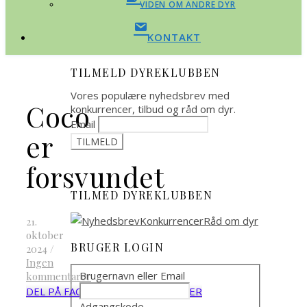
VIDEN OM ANDRE DYR
KONTAKT
TILMELD DYREKLUBBEN
Vores populære nyhedsbrev med
Coco
konkurrencer, tilbud og råd om dyr.
Email
er
forsvundet
TILMED DYREKLUBBEN
21.
oktober
BRUGER LOGIN
2024
/
Ingen
Brugernavn eller Email
kommentarer
DEL PÅ FACEBOOK
DEL PÅ TWITTER
Adgangskode