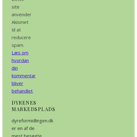
site
anvender
Akismet
til at
reducere
spam.
Læs om
hvordan
din
kommentar
bliver
behandlet
.
DYRENES
MARKEDSPLADS
dyreformidlingen.dk
er en af de
mest besøgte