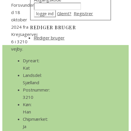
Forsvunden
d 18
Glemt?
Registrer
oktober
2024 fra
REDIGER BRUGER
Krejsagervej
Rediger bruger
6 i 3210
vejby.
Dyreart:
Kat
Landsdel:
Sjælland
Postnummer:
3210
Køn:
Han
Chipmærket:
Ja