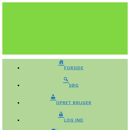
FORSIDE
SØG
OPRET BRUGER
LOG IND