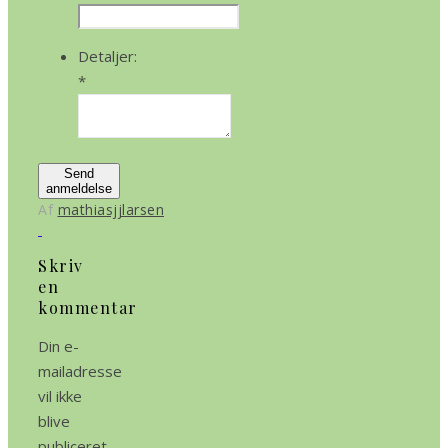
Detaljer:
*
Send
anmeldelse
Af
mathiasjjlarsen
Skriv
en
kommentar
Din e-
mailadresse
vil ikke
blive
publiceret.