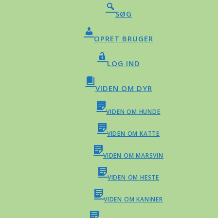
SØG
OPRET BRUGER
LOG IND
VIDEN OM DYR
VIDEN OM HUNDE
VIDEN OM KATTE
VIDEN OM MARSVIN
VIDEN OM HESTE
VIDEN OM KANINER