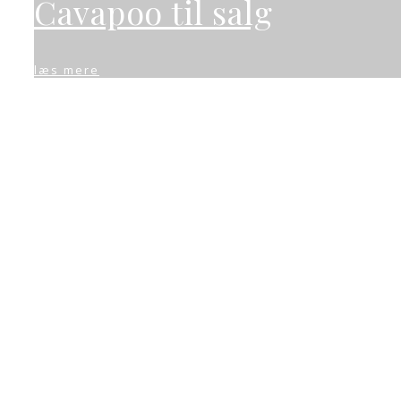
Cavapoo til salg
læs mere