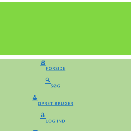
FORSIDE
SØG
OPRET BRUGER
LOG IND