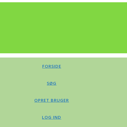
FORSIDE
SØG
OPRET BRUGER
LOG IND