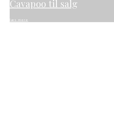
Cavapoo til salg
læs mere