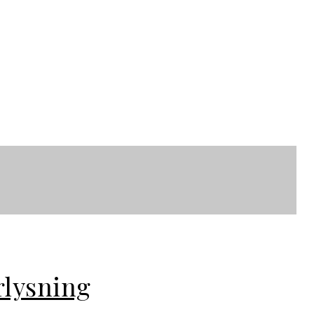
rlysning