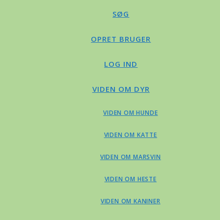
SØG
OPRET BRUGER
LOG IND
VIDEN OM DYR
VIDEN OM HUNDE
VIDEN OM KATTE
VIDEN OM MARSVIN
VIDEN OM HESTE
VIDEN OM KANINER