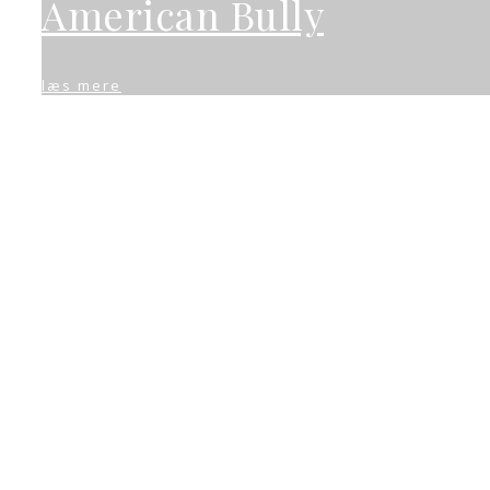
American Bully
læs mere