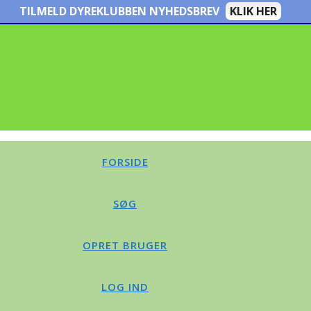
TILMELD DYREKLUBBEN NYHEDSBREV
KLIK HER
FORSIDE
SØG
OPRET BRUGER
LOG IND