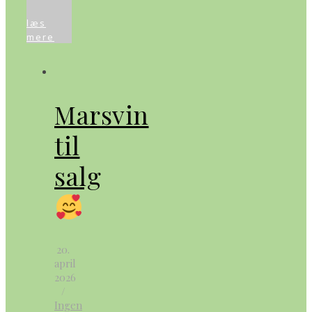
læs
mere
Marsvin
til
salg
20.
april
2026
/
Ingen