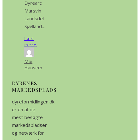
Dyreart:
Marsvin
Landsdel:
Sjælland…
Læs
mere
Mai
Hansem
DYRENES
MARKEDSPLADS
dyreformidlingen.dk
er en af de
mest besøgte
markedspladser
og netværk for