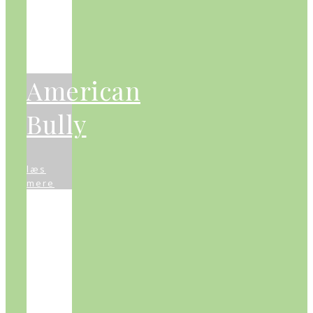
American
Bully
læs
mere