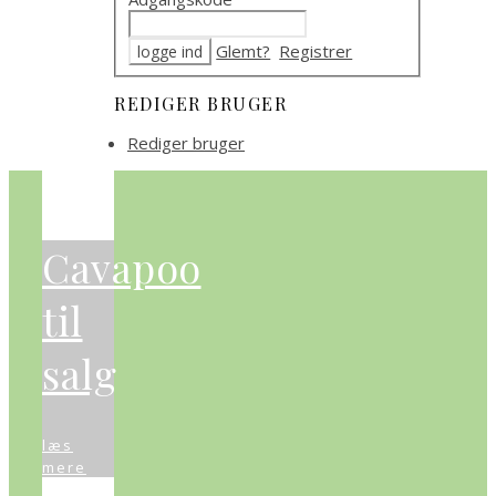
Glemt?
Registrer
REDIGER BRUGER
Rediger bruger
Cavapoo
til
salg
læs
mere