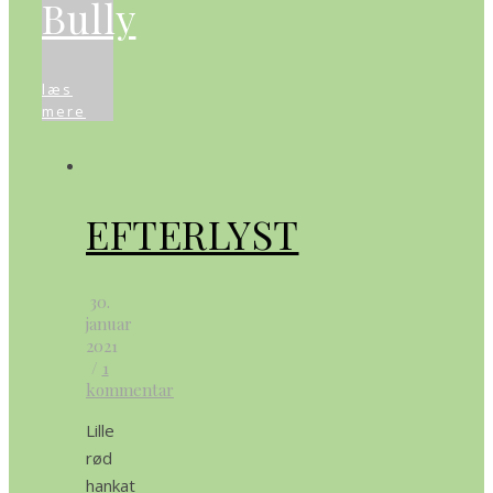
Bully
læs
mere
EFTERLYST
30.
januar
2021
/
1
kommentar
Lille
rød
hankat