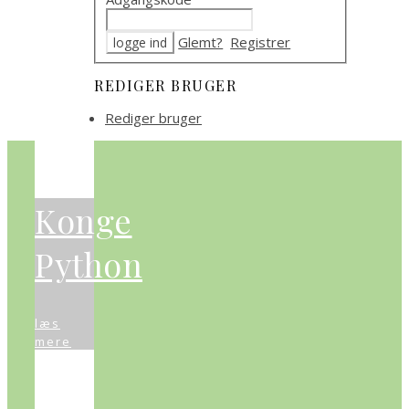
Glemt?
Registrer
REDIGER BRUGER
Rediger bruger
Konge
Python
læs
mere