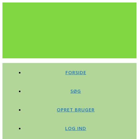
FORSIDE
SØG
OPRET BRUGER
LOG IND