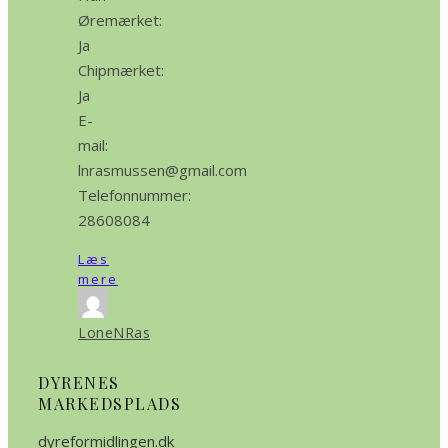
Øremærket:
Ja
Chipmærket:
Ja
E-
mail:
lnrasmussen@gmail.com
Telefonnummer:
28608084
Læs
mere
LoneNRas
DYRENES
MARKEDSPLADS
dyreformidlingen.dk