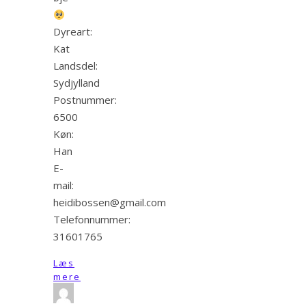
Dyreart:
Kat
Landsdel:
Sydjylland
Postnummer:
6500
Køn:
Han
E-
mail:
heidibossen@gmail.com
Telefonnummer:
31601765
Læs
mere