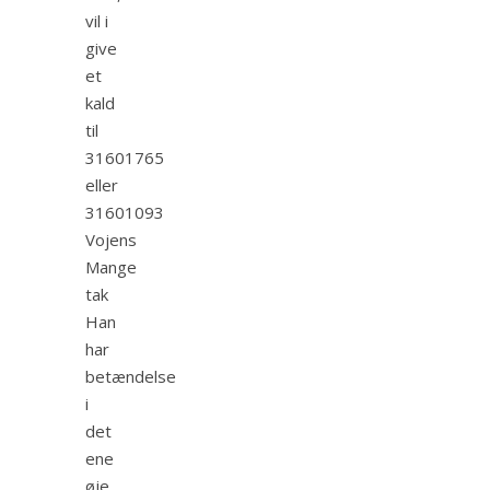
vil i
give
et
kald
til
31601765
eller
31601093
Vojens
Mange
tak
Han
har
betændelse
i
det
ene
øje