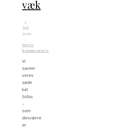
væk
1.
juli
2020
/
Ingen
kommentarer
Vi
savner
vores
søde
kat
Sofus
–
som
desværre
er