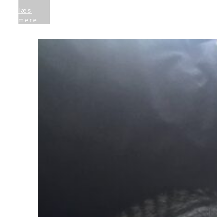
læs
mere