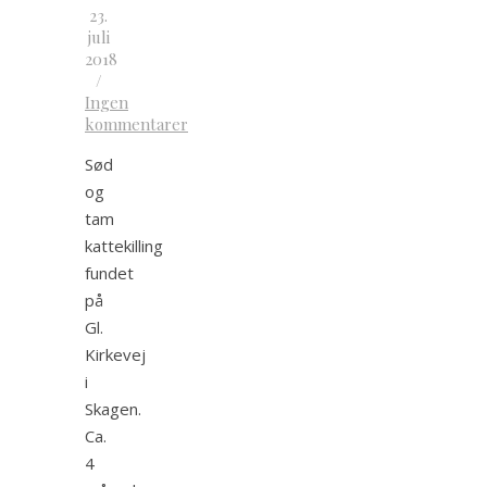
23.
juli
2018
/
Ingen
kommentarer
Sød
og
tam
kattekilling
fundet
på
Gl.
Kirkevej
i
Skagen.
Ca.
4