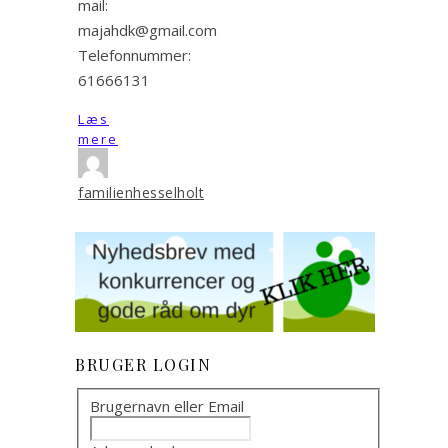
mail:
majahdk@gmail.com
Telefonnummer:
61666131
Læs
mere
familienhesselholt
BRUGER LOGIN
Brugernavn eller Email