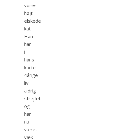
vores
højt
elskede
kat.
Han
har
i
hans
korte
4årige
liv
aldrig
strejfet
og
har
nu
været
væk