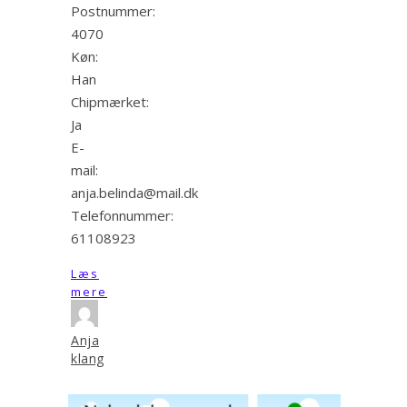
Postnummer:
4070
Køn:
Han
Chipmærket:
Ja
E-
mail:
anja.belinda@mail.dk
Telefonnummer:
61108923
Læs
mere
Anja
klang