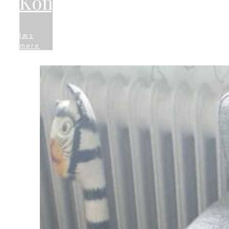
Kongepython
læs
mere