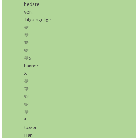
bedste
ven.
Tilgængelige:
🩵
🩵
🩵
🩵
🩵5
hanner
&
🩷
🩷
🩷
🩷
🩷
5
tæver
Han