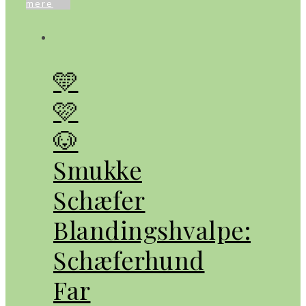
mere
🩵
🩷
🐶
Smukke
Schæfer
Blandingshvalpe:
Schæferhund
Far