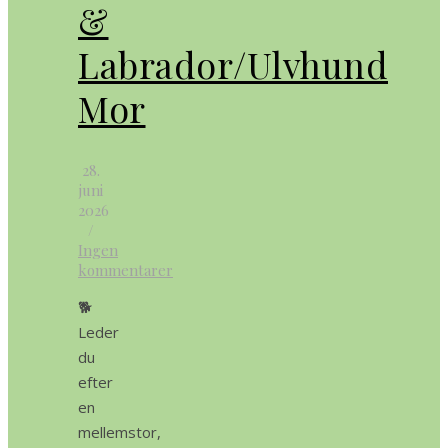
&
Labrador/Ulvhund
Mor
28.
juni
2026
/
Ingen
kommentarer
🐕
Leder
du
efter
en
mellemstor,