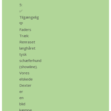
5:
✅
Tilgængelig
🩵
Faders
Træk:
Renraset
langhåret
tysk
schæferhund
(showline).
Vores
elskede
Dexter
er
en
blid
kæmpe,