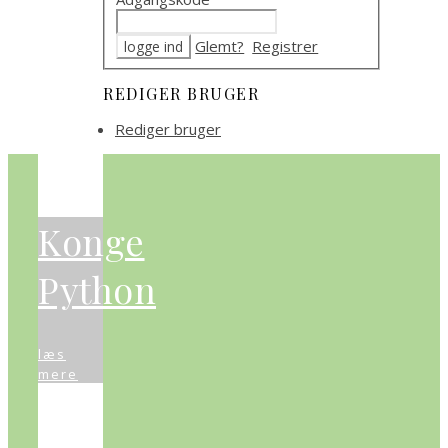
Glemt?
Registrer
REDIGER BRUGER
Rediger bruger
Konge
Python
læs
mere