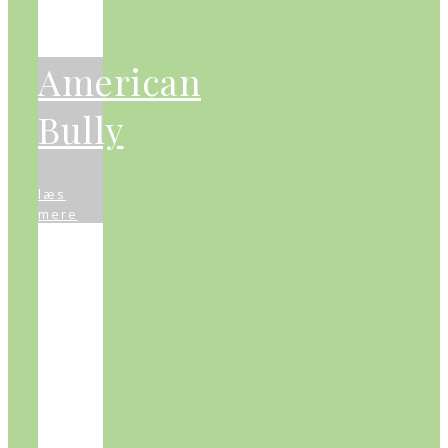
American
Bully
læs
mere