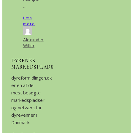
…
Læs
mere
Alexander
Willer
DYRENES
MARKEDSPLADS
dyreformidlingen.dk
er en af de
mest besøgte
markedspladser
og netværk for
dyrevenner i
Danmark.