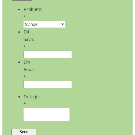
Problem:
*
Dit
navn:
*
Din
Email:
*
Detaljer:
*
Send