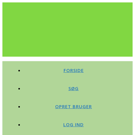
FORSIDE
SØG
OPRET BRUGER
LOG IND