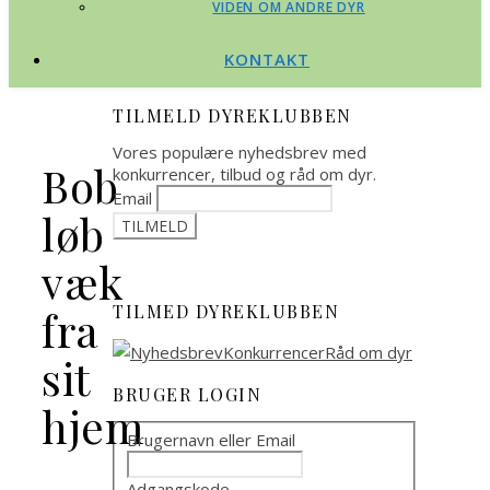
VIDEN OM ANDRE DYR
KONTAKT
TILMELD DYREKLUBBEN
Vores populære nyhedsbrev med
Bob
konkurrencer, tilbud og råd om dyr.
Email
løb
væk
TILMED DYREKLUBBEN
fra
sit
BRUGER LOGIN
hjem
Brugernavn eller Email
Adgangskode