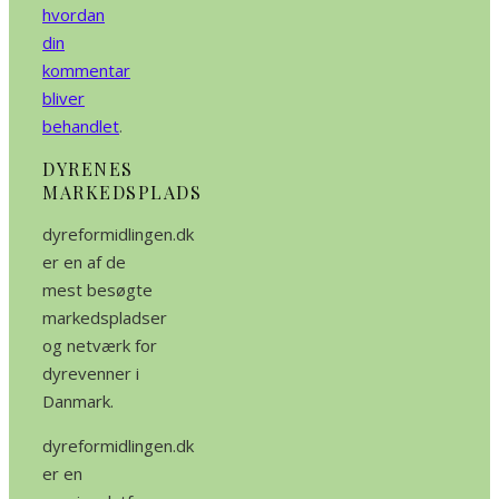
hvordan
din
kommentar
bliver
behandlet
.
DYRENES
MARKEDSPLADS
dyreformidlingen.dk
er en af de
mest besøgte
markedspladser
og netværk for
dyrevenner i
Danmark.
dyreformidlingen.dk
er en