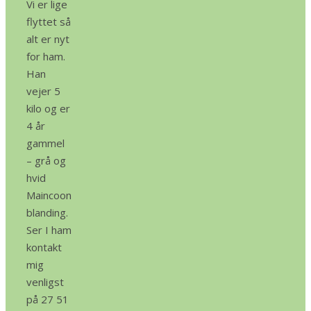
Vi er lige
flyttet så
alt er nyt
for ham.
Han
vejer 5
kilo og er
4 år
gammel
– grå og
hvid
Maincoon
blanding.
Ser I ham
kontakt
mig
venligst
på 27 51