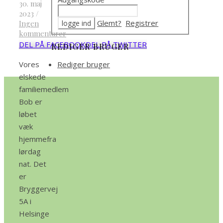
30. maj
2023
/
Glemt?
Registrer
Ingen
kommentarer
DEL PÅ FACEBOOK
DEL PÅ TWITTER
REDIGER BRUGER
Vores
Rediger bruger
elskede
familiemedlem
Bob er
løbet
væk
hjemmefra
lørdag
nat. Det
er
Bryggervej
5A i
Helsinge