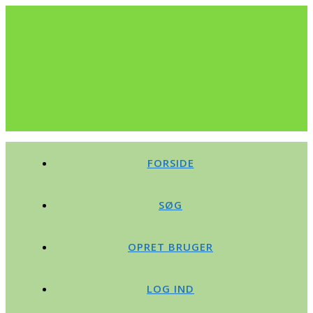
FORSIDE
SØG
OPRET BRUGER
LOG IND