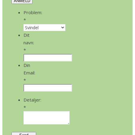
ANMELD
Problem:
*
Dit
navn:
*
Din
Email:
*
Detaljer:
*