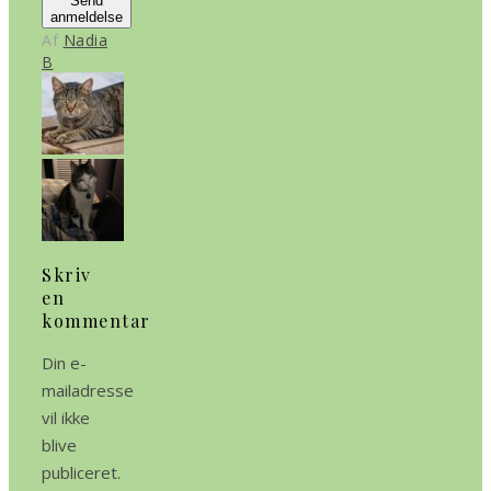
Send
anmeldelse
Af
Nadia
B
Skriv
en
kommentar
Din e-
mailadresse
vil ikke
blive
publiceret.