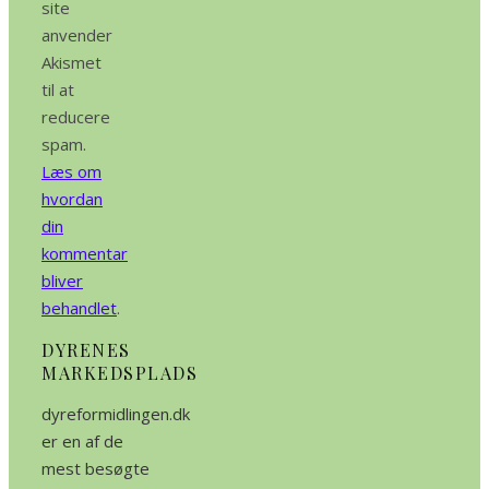
site
anvender
Akismet
til at
reducere
spam.
Læs om
hvordan
din
kommentar
bliver
behandlet
.
DYRENES
MARKEDSPLADS
dyreformidlingen.dk
er en af de
mest besøgte