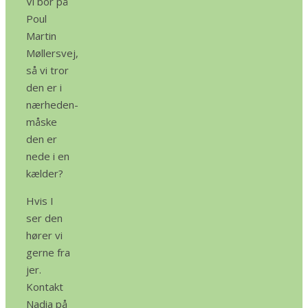
Vi bor på
Poul
Martin
Møllersvej,
så vi tror
den er i
nærheden-
måske
den er
nede i en
kælder?
Hvis I
ser den
hører vi
gerne fra
jer.
Kontakt
Nadia på