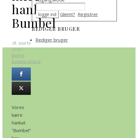
hankat
Glemt?
Registrer
Bumbel
REDIGER BRUGER
Rediger bruger
28. marts
2020
/
Ingen
kommentarer
Vores
kære
hankat
“Bumbel”