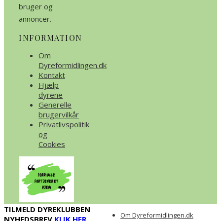
bruger og
annoncer.
INFORMATION
Om
Dyreformidlingen.dk
Kontakt
Hjælp
dyrene
Generelle
brugervilkår
Privatlivspolitik
og
Cookies
TILMELD DYREKLUBBEN
Om Dyreformidlingen.dk
NYHEDSBREV
KLIK HER