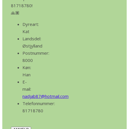
81718780!
🙏🏽
Dyreart:
Kat
Landsdel:
Østjylland
Postnummer:
8000
Køn:
Han
E-
mail:
nadjab87@hotmail.com
Telefonnummer:
81718780