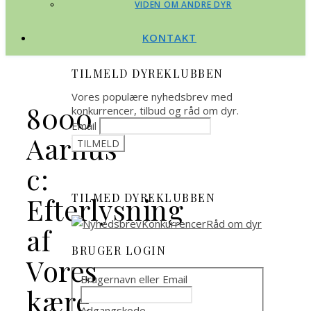
VIDEN OM ANDRE DYR
KONTAKT
TILMELD DYREKLUBBEN
Vores populære nyhedsbrev med
8000
konkurrencer, tilbud og råd om dyr.
Email
Aarhus
c:
TILMED DYREKLUBBEN
Efterlysning
af
BRUGER LOGIN
Vores
Brugernavn eller Email
kære
Adgangskode