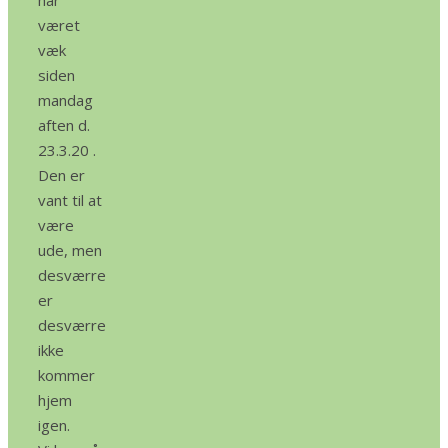
har
været
væk
siden
mandag
aften d.
23.3.20 .
Den er
vant til at
være
ude, men
desværre
er
desværre
ikke
kommer
hjem
igen.