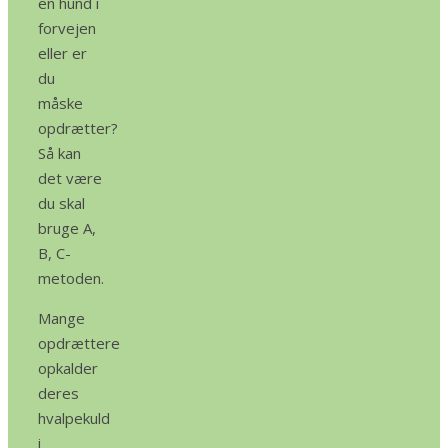
en hund i
forvejen
eller er
du
måske
opdrætter?
Så kan
det være
du skal
bruge A,
B, C-
metoden.
Mange
opdrættere
opkalder
deres
hvalpekuld
i