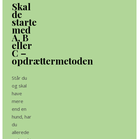
Skal
de
starte
med
A, B
eller
C –
opdrættermetoden
Står du
og skal
have
mere
end en
hund, har
du
allerede