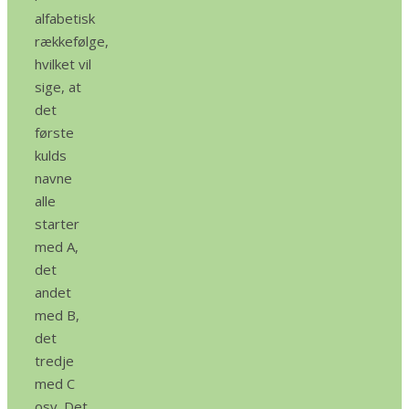
alfabetisk
rækkefølge,
hvilket vil
sige, at
det
første
kulds
navne
alle
starter
med A,
det
andet
med B,
det
tredje
med C
osv. Det