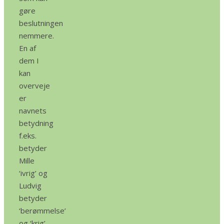
gøre
beslutningen
nemmere.
En af
dem I
kan
overveje
er
navnets
betydning
f.eks.
betyder
Mille
‘ivrig’ og
Ludvig
betyder
‘berømmelse’
og ‘krig’,