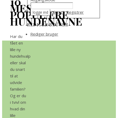
10
MEST
POPULÆRE
Glemt?
Registrer
HUNDENAVNE
REDIGER BRUGER
Rediger bruger
Har du
fået en
lille ny
hundehvalp
eller skal
du snart
til at
udvide
familien?
Og er du
i tvivl om
hvad din
lille