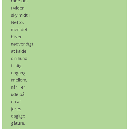
råbe det
i vilden
sky midt i
Netto,
men det
bliver
nødvendigt
at kalde
din hund
til dig
engang
imellem,
når I er
ude på
en af
jeres
daglige
gåture.