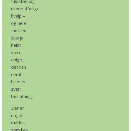
fuldstændig
uimodståelige
hvalp –
og hele
familien
skal jo
helst
være
enige,
det kan
nemt
blive en
svær
beslutning.
Der er
nogle
måder,
som kan