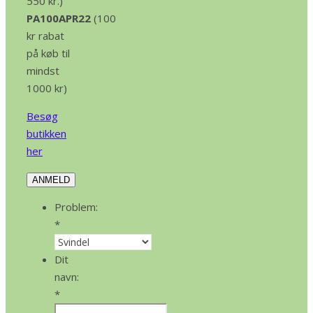
550 kr.)
PA100APR22
(100
kr rabat
på køb til
mindst
1000 kr)
Besøg
butikken
her
ANMELD
Problem:
*
Dit
navn:
*