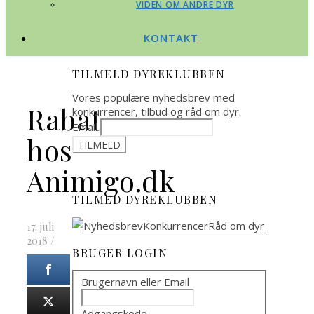
VIDEN OM ANDRE DYR
KONTAKT
TILMELD DYREKLUBBEN
Vores populære nyhedsbrev med
Rabat
konkurrencer, tilbud og råd om dyr.
Email
hos
Animigo.dk
TILMED DYREKLUBBEN
17. juli
2018
/
BRUGER LOGIN
Brugernavn eller Email
Adgangskode