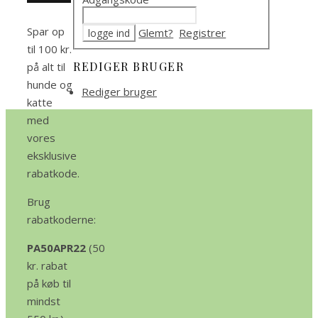
Spar op
Glemt?
Registrer
til 100 kr.
REDIGER BRUGER
på alt til
hunde og
Rediger bruger
katte
med
vores
eksklusive
rabatkode.
Brug
rabatkoderne:
PA50APR22
(50
kr. rabat
på køb til
mindst