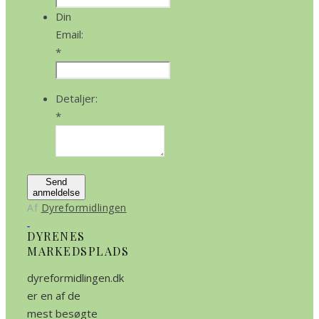
Din
Email:
*
Detaljer:
*
Send
anmeldelse
Af
Dyreformidlingen
DYRENES
MARKEDSPLADS
dyreformidlingen.dk
er en af de
mest besøgte