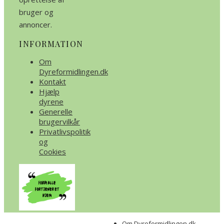
bruger og
annoncer.
INFORMATION
Om
Dyreformidlingen.dk
Kontakt
Hjælp
dyrene
Generelle
brugervilkår
Privatlivspolitik
og
Cookies
Om Dyreformidlingen.dk