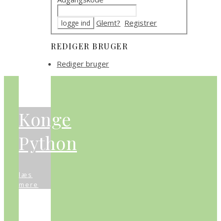
Glemt?
Registrer
REDIGER BRUGER
Rediger bruger
Konge
Python
læs
mere