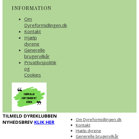
INFORMATION
Om
Dyreformidlingen.dk
Kontakt
Hjælp
dyrene
Generelle
brugervilkår
Privatlivspolitik
og
Cookies
TILMELD DYREKLUBBEN
Om Dyreformidlingen.dk
NYHEDSBREV
KLIK HER
Kontakt
Hjælp dyrene
Generelle brugervilkår