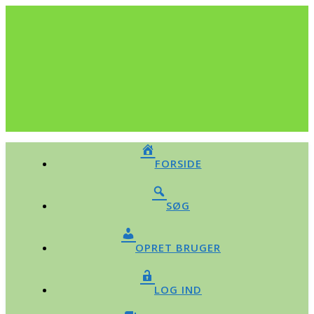
FORSIDE
SØG
OPRET BRUGER
LOG IND