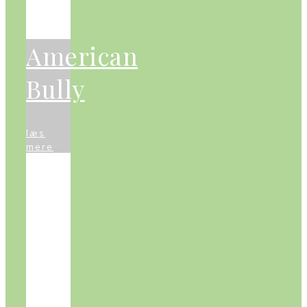
American
Bully
læs
mere