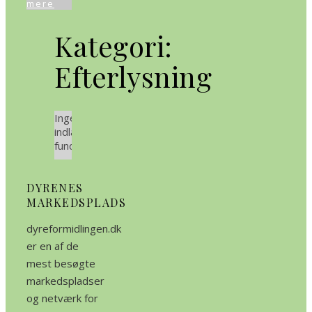
mere
Kategori:
Efterlysning
Ingen
indlæg
fundet.
DYRENES
MARKEDSPLADS
dyreformidlingen.dk
er en af de
mest besøgte
markedspladser
og netværk for