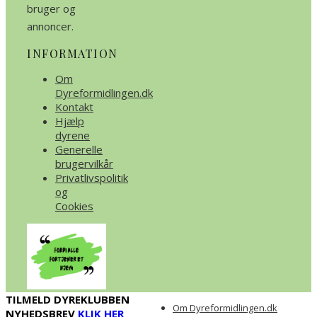
bruger og
annoncer.
INFORMATION
Om
Dyreformidlingen.dk
Kontakt
Hjælp
dyrene
Generelle
brugervilkår
Privatlivspolitik
og
Cookies
TILMELD DYREKLUBBEN
Om Dyreformidlingen.dk
NYHEDSBREV
KLIK HER