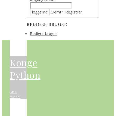
Glemt?
Registrer
REDIGER BRUGER
Rediger bruger
Konge
Python
læs
mere