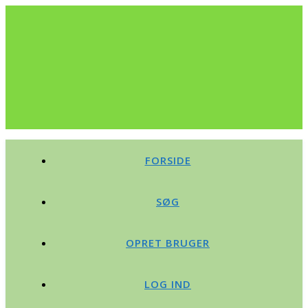
FORSIDE
SØG
OPRET BRUGER
LOG IND