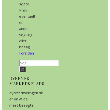
søgte.
Prøv
eventuelt
en
anden
søgning
eller
besøg
Forsiden
DYRENES
MARKEDSPLADS
dyreformidlingen.dk
er en af de
mest besøgte