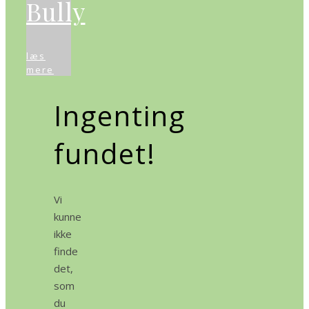
Bully
læs
mere
Ingenting
fundet!
Vi
kunne
ikke
finde
det,
som
du