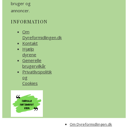
bruger og
annoncer.
INFORMATION
Om
Dyreformidlingen.dk
Kontakt
Hjælp
dyrene
Generelle
brugervilkår
Privatlivspolitik
og
Cookies
Om Dyreformidlingen.dk