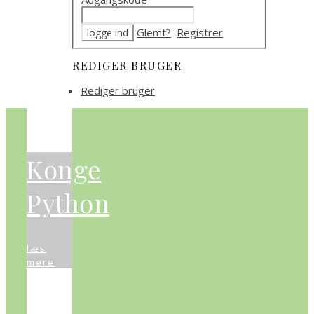
Glemt?
Registrer
REDIGER BRUGER
Rediger bruger
Konge
Python
læs
mere