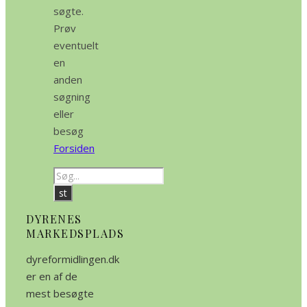
søgte.
Prøv
eventuelt
en
anden
søgning
eller
besøg
Forsiden
DYRENES
MARKEDSPLADS
dyreformidlingen.dk
er en af de
mest besøgte