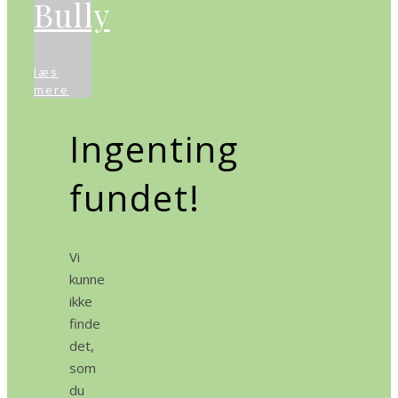
Bully
læs
mere
Ingenting
fundet!
Vi
kunne
ikke
finde
det,
som
du