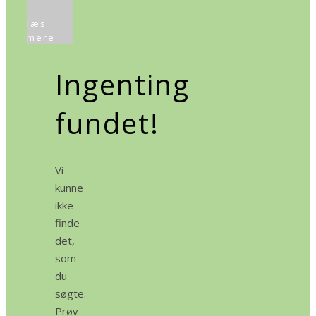
læs
mere
Ingenting
fundet!
Vi
kunne
ikke
finde
det,
som
du
søgte.
Prøv