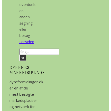
eventuelt
en
anden
søgning
eller
besøg
Forsiden
DYRENES
MARKEDSPLADS
dyreformidlingen.dk
er en af de
mest besøgte
markedspladser
og netværk for