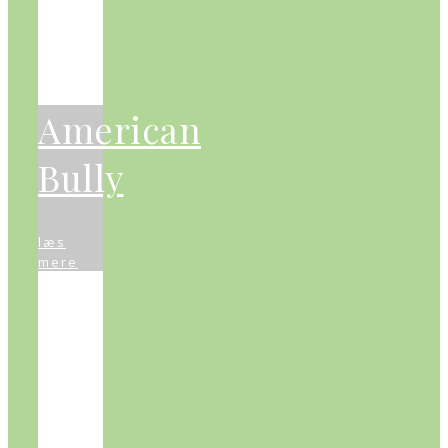
American
Bully
læs
mere