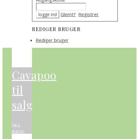
Glemt?
Registrer
REDIGER BRUGER
Rediger bruger
Cavapoo
til
salg
læs
mere