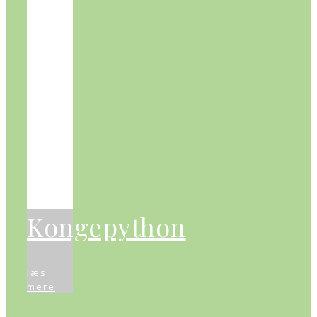
Kongepython
læs
mere