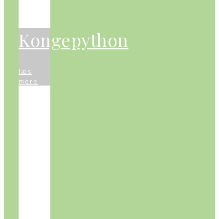
Kongepython
læs
mere