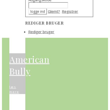
Glemt?
Registrer
REDIGER BRUGER
Rediger bruger
American
Bully
læs
mere