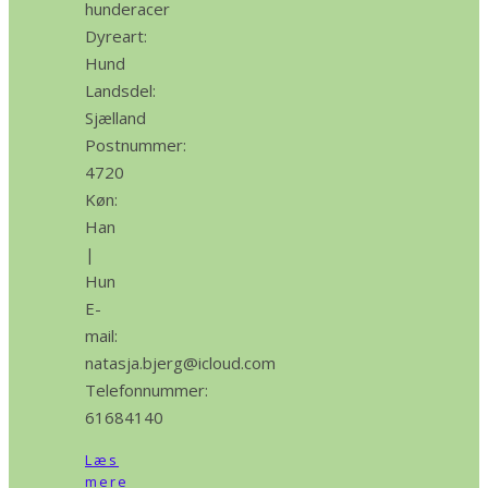
hunderacer
Dyreart:
Hund
Landsdel:
Sjælland
Postnummer:
4720
Køn:
Han
|
Hun
E-
mail:
natasja.bjerg@icloud.com
Telefonnummer:
61684140
Læs
mere