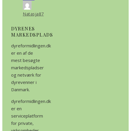
Natasja87
DYRENES
MARKEDSPLADS
dyreformidlingen.dk
er en af de
mest besøgte
markedspladser
og netværk for
dyrevenner i
Danmark.
dyreformidlingen.dk
er en
serviceplatform
for private,
virksomheder