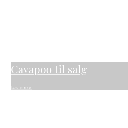
Cavapoo til salg
læs mere