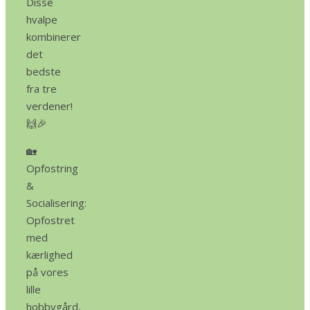
Disse
hvalpe
kombinerer
det
bedste
fra tre
verdener!
🙌🎉
🏡
Opfostring
&
Socialisering:
Opfostret
med
kærlighed
på vores
lille
hobbygård,