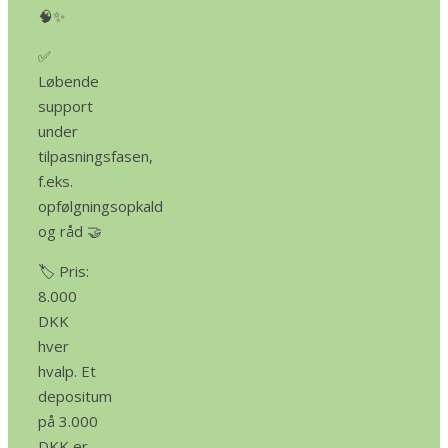
🧠✨
✅
Løbende
support
under
tilpasningsfasen,
f.eks.
opfølgningsopkald
og råd 🤝
🏷️ Pris:
8.000
DKK
hver
hvalp. Et
depositum
på 3.000
DKK er