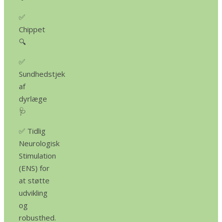
✅
Chippet
🔍
✅
Sundhedstjek
af
dyrlæge
🩺
✅ Tidlig
Neurologisk
Stimulation
(ENS) for
at støtte
udvikling
og
robusthed.