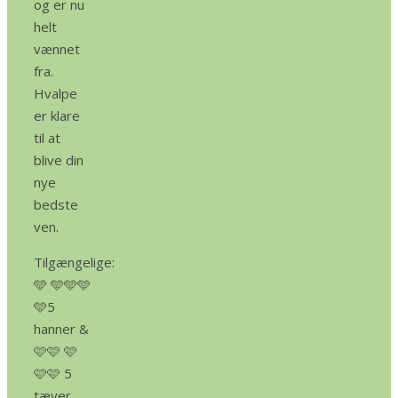
og er nu
helt
vænnet
fra.
Hvalpe
er klare
til at
blive din
nye
bedste
ven.
Tilgængelige:
🩵 🩵🩵🩵
🩵5
hanner &
🩷🩷 🩷
🩷🩷 5
tæver