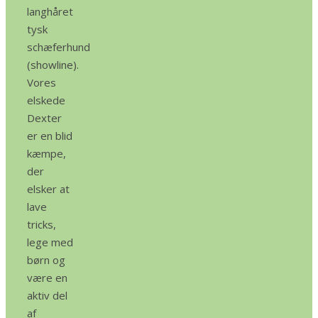
langhåret
tysk
schæferhund
(showline).
Vores
elskede
Dexter
er en blid
kæmpe,
der
elsker at
lave
tricks,
lege med
børn og
være en
aktiv del
af