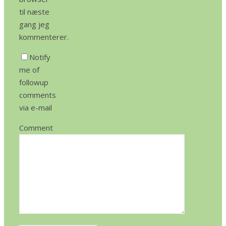
til næste
gang jeg
kommenterer.
Notify
me of
followup
comments
via e-mail
Comment