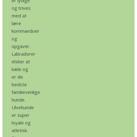
er lydige
og trives
med at
lære
kommandoer
og
opgaver.
Labradorer
elsker at
kæle og
er de
bedste
familievenlige
hunde.
Ulvehunde
er super
loyale og
atletisk.