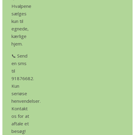
Hvalpene
sælges
kun til
egnede,
kærlige
hjem.
📞 Send
en sms
til
91876682.
Kun
seriøse
henvendelser.
Kontakt
os for at
aftale et
besøg!