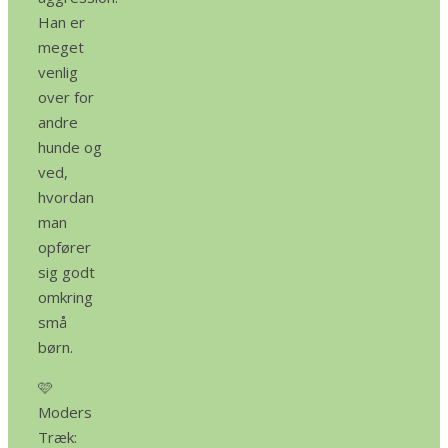
Han er
meget
venlig
over for
andre
hunde og
ved,
hvordan
man
opfører
sig godt
omkring
små
børn.
🩷
Moders
Træk: