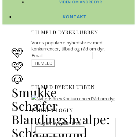
VIDEN OM ANDRE DYR
KONTAKT
TILMELD DYREKLUBBEN
Vores populære nyhedsbrev med
🩵
konkurrencer, tilbud og råd om dyr.
Email
🩷
🐶
TILMED DYREKLUBBEN
Smukke
Schæfer
BRUGER LOGIN
Blandingshvalpe:
Brugernavn eller Email
Schæferhund
Adgangskode