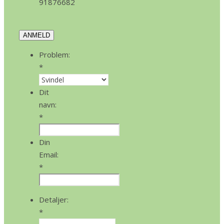
91876682
ANMELD
Problem:
*
Dit
navn:
*
Din
Email:
*
Detaljer:
*