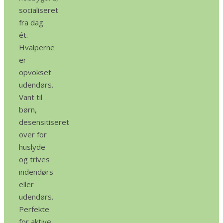
socialiseret
fra dag
ét.
Hvalperne
er
opvokset
udendørs.
Vant til
børn,
desensitiseret
over for
huslyde
og trives
indendørs
eller
udendørs.
Perfekte
for aktive