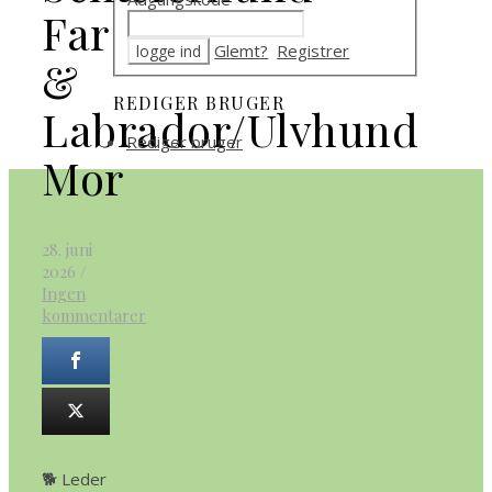
Far
Glemt?
Registrer
&
REDIGER BRUGER
Labrador/Ulvhund
Rediger bruger
Mor
28. juni
2026
/
Ingen
kommentarer
🐕 Leder