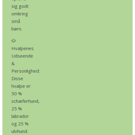
sig godt
omkring
små
børn.
🐶
Hvalpenes
Udseende
&
Personlighed:
Disse
hvalpe er
50 %
schæferhund,
25 %
labrador
og 25 %
ulvhund.